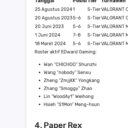
Tanggal
Posisi
Tier
Turnamen
25 Agustus 2024
1
S-Tier
VALORANT C
20 Agustus 2023
5–6
S-Tier
VALORANT C
20 Juni 2023
5–6
S-Tier
VALORANT M
1 Juni 2024
7–8
S-Tier
VALORANT M
18 Maret 2024
5–6
S-Tier
VALORANT M
Roster aktif EDward Gaming:
Wan “CHICHOO” Shunzhi
Wang “nobody” Senxu
Zheng “ZmjjKK” Yongkang
Zhang “Smoggy” Zhao
Lin “WoodAy1” Weihong
Hsieh “S1Mon” Meng-hsun
4. Paper Rex