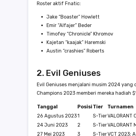
Roster aktif Fnatic:
Jake “Boaster” Howlett
Emir “Alfajer” Beder
Timofey “Chronicle” Khromov
Kajetan “kaajak” Haremski
Austin “crashies” Roberts
2. Evil Geniuses
Evil Geniuses menjalani musim 2024 yang 
Champions 2023 memberi mereka hadiah $1 
Tanggal
Posisi
Tier
Turnamen
26 Agustus 2023
1
S-Tier
VALORANT C
24 Juni 2023
2
S-Tier
VALORANT M
27 Mei 2023
3
S-Tier
VCT 2023: A