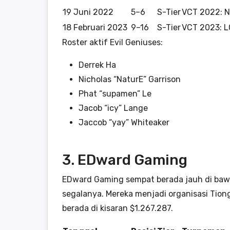
19 Juni 2022
5–6
S-Tier
VCT 2022: N
18 Februari 2023
9–16
S-Tier
VCT 2023: L
Roster aktif Evil Geniuses:
Derrek Ha
Nicholas “NaturE” Garrison
Phat “supamen” Le
Jacob “icy” Lange
Jaccob “yay” Whiteaker
3. EDward Gaming
EDward Gaming sempat berada jauh di baw
segalanya. Mereka menjadi organisasi Tio
berada di kisaran $1.267.287.