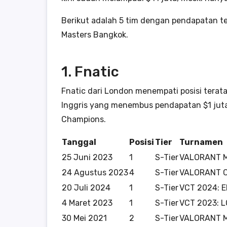
Berikut adalah 5 tim dengan pendapatan t
Masters Bangkok.
1. Fnatic
Fnatic dari London menempati posisi terata
Inggris yang menembus pendapatan $1 juta 
Champions.
Tanggal
Posisi
Tier
Turnamen
25 Juni 2023
1
S-Tier
VALORANT M
24 Agustus 2023
4
S-Tier
VALORANT C
20 Juli 2024
1
S-Tier
VCT 2024: E
4 Maret 2023
1
S-Tier
VCT 2023: L
30 Mei 2021
2
S-Tier
VALORANT Ma