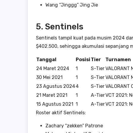
Wang “Jinggg” Jing Jie
5. Sentinels
Sentinels tampil kuat pada musim 2024 dan
$402.500, sehingga akumulasi sepanjang m
Tanggal
Posisi
Tier
Turnamen
24 Maret 2024
1
S-Tier
VALORANT M
30 Mei 2021
1
S-Tier
VALORANT Ma
23 Agustus 2024
4
S-Tier
VALORANT 
21 Maret 2021
1
A-Tier
VCT 2021: N
15 Agustus 2021
1
A-Tier
VCT 2021: N
Roster aktif Sentinels:
Zachary “zekken” Patrone