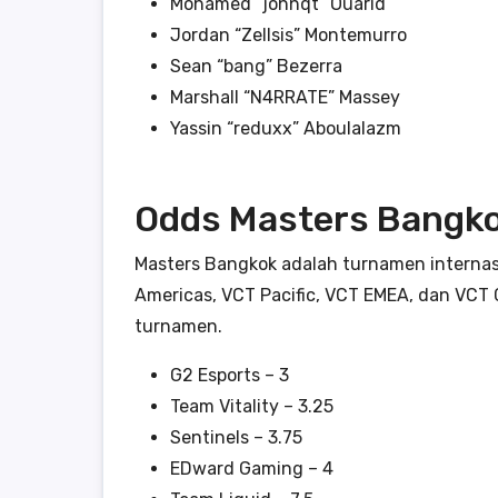
Mohamed “johnqt” Ouarid
Jordan “Zellsis” Montemurro
Sean “bang” Bezerra
Marshall “N4RRATE” Massey
Yassin “reduxx” Aboulalazm
Odds Masters Bangk
Masters Bangkok adalah turnamen interna
Americas, VCT Pacific, VCT EMEA, dan VCT
turnamen.
G2 Esports – 3
Team Vitality – 3.25
Sentinels – 3.75
EDward Gaming – 4