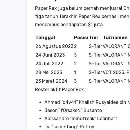
Paper Rex juga belum pernah menjuarai Cha
tiga tahun terakhir, Paper Rex berhasil me
menembus pendapatan $1 juta.
Tanggal
Posisi
Tier
Turnamen
26 Agustus 2023
2
S-Tier
VALORANT C
24 Juni 2023
3
S-Tier
VALORANT M
24 Juli 2022
2
S-Tier
VALORANT M
28 Mei 2023
1
S-Tier
VCT 2023: P
23 Maret 2024
3
S-Tier
VALORANT M
Roster aktif Paper Rex:
Ahmad “d4v41” Khalish Rusyaidee bin 
Jason “f0rsakeN” Susanto
Alessandro “mindfreak” Leonhart
Ilia “something” Petrov