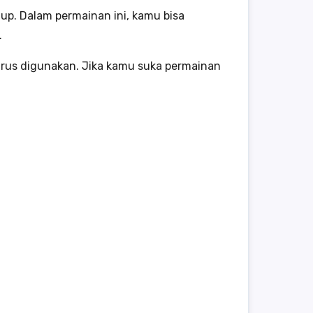
p. Dalam permainan ini, kamu bisa
.
arus digunakan. Jika kamu suka permainan