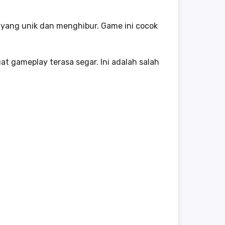
yang unik dan menghibur. Game ini cocok
 gameplay terasa segar. Ini adalah salah