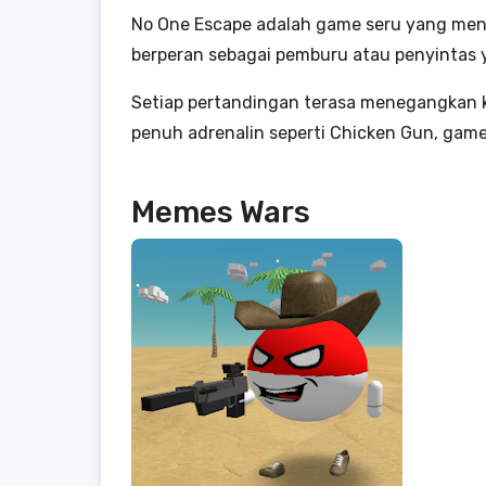
No One Escape adalah game seru yang meng
berperan sebagai pemburu atau penyintas y
Setiap pertandingan terasa menegangkan k
penuh adrenalin seperti Chicken Gun, game 
Memes Wars