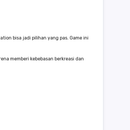
tion bisa jadi pilihan yang pas. Game ini
rena memberi kebebasan berkreasi dan