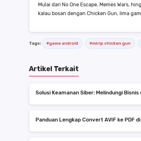
Mulai dari No One Escape, Memes Wars, hi
kalau bosan dengan Chicken Gun, lima game i
Tags:
#game android
#mirip chicken gun
Artikel Terkait
Solusi Keamanan Siber: Melindungi Bisni
Panduan Lengkap Convert AVIF ke PDF di