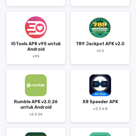
IGTools APK v9S untuk
789 Jackpot APK v2.0
Android
v2.0
v9S
Rumble APK v2.0.26
X8 Speeder APK
untuk Android
v3.3.6.8
v2.0.26