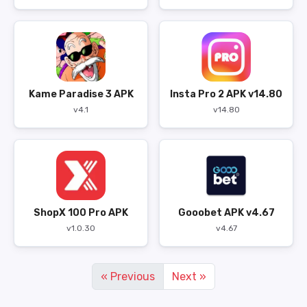
Kame Paradise 3 APK
Insta Pro 2 APK v14.80
v4.1
v14.80
ShopX 100 Pro APK
Gooobet APK v4.67
v1.0.30
v4.67
« Previous
Next »