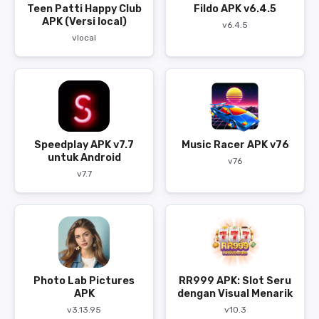
Teen Patti Happy Club
Fildo APK v6.4.5
APK (Versi local)
v6.4.5
vlocal
Speedplay APK v7.7
Music Racer APK v76
untuk Android
v76
v7.7
Photo Lab Pictures
RR999 APK: Slot Seru
APK
dengan Visual Menarik
v3.13.95
v10.3