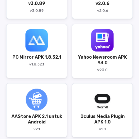
v3.0.89
v2.0.6
v3.0.89
v2.0.6
PC Mirror APK 1.8.32.1
Yahoo Newsroom APK
93.0
v1.8.32.1
v93.0
AAStore APK 2.1 untuk
Oculus Media Plugin
Android
APK 1.0
v2.1
v1.0