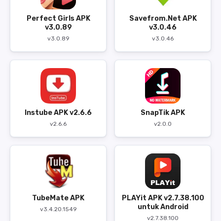
Perfect Girls APK
Savefrom.Net APK
v3.0.89
v3.0.46
v3.0.89
v3.0.46
Instube APK v2.6.6
SnapTik APK
v2.6.6
v2.0.0
TubeMate APK
PLAYit APK v2.7.38.100
untuk Android
v3.4.20.1549
v2.7.38.100