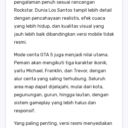
pengalaman penuh sesuai rancangan
Rockstar. Dunia Los Santos tampil lebih detail
dengan pencahayaan realistis, efek cuaca
yang lebih hidup, dan kualitas visual yang
jauh lebih baik dibandingkan versi mobile tidak
resmi.
Mode cerita GTA 5 juga menjadi nilai utama.
Pemain akan mengikuti tiga karakter ikonik,
yaitu Michael, Franklin, dan Trevor, dengan
alur cerita yang saling terhubung. Seluruh
area map dapat dijelajahi, mulai dari kota,
pegunungan, gurun, hingga lautan, dengan
sistem gameplay yang lebih halus dan
responsif.
Yang paling penting, versi resmi menyediakan