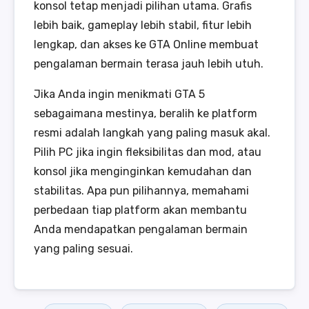
konsol tetap menjadi pilihan utama. Grafis
lebih baik, gameplay lebih stabil, fitur lebih
lengkap, dan akses ke GTA Online membuat
pengalaman bermain terasa jauh lebih utuh.
Jika Anda ingin menikmati GTA 5
sebagaimana mestinya, beralih ke platform
resmi adalah langkah yang paling masuk akal.
Pilih PC jika ingin fleksibilitas dan mod, atau
konsol jika menginginkan kemudahan dan
stabilitas. Apa pun pilihannya, memahami
perbedaan tiap platform akan membantu
Anda mendapatkan pengalaman bermain
yang paling sesuai.