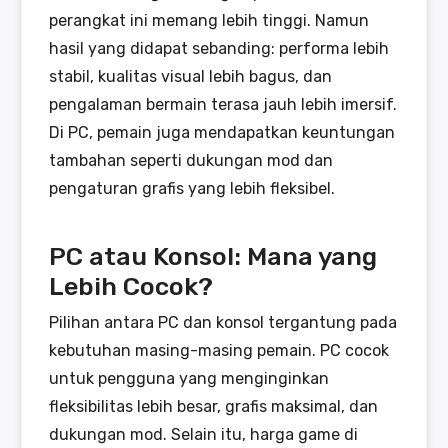
perangkat ini memang lebih tinggi. Namun
hasil yang didapat sebanding: performa lebih
stabil, kualitas visual lebih bagus, dan
pengalaman bermain terasa jauh lebih imersif.
Di PC, pemain juga mendapatkan keuntungan
tambahan seperti dukungan mod dan
pengaturan grafis yang lebih fleksibel.
PC atau Konsol: Mana yang
Lebih Cocok?
Pilihan antara PC dan konsol tergantung pada
kebutuhan masing-masing pemain. PC cocok
untuk pengguna yang menginginkan
fleksibilitas lebih besar, grafis maksimal, dan
dukungan mod. Selain itu, harga game di