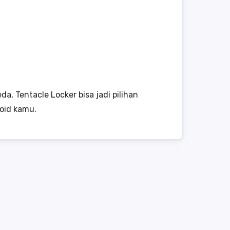
, Tentacle Locker bisa jadi pilihan
oid kamu.