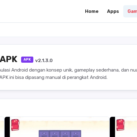
Home
Apps
Gam
r APK
APK
v2.1.3.0
mulasi Android dengan konsep unik, gameplay sederhana, dan nu
 APK ini bisa dipasang manual di perangkat Android.