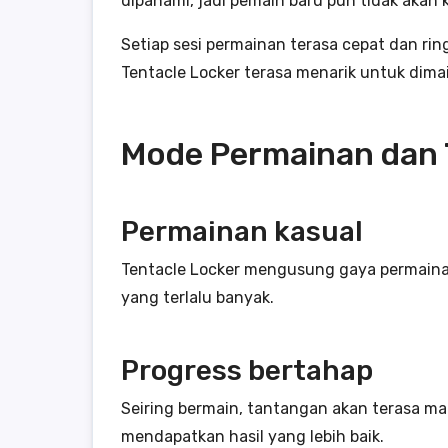
dipahami, jadi pemain baru pun tidak akan 
Setiap sesi permainan terasa cepat dan r
Tentacle Locker terasa menarik untuk dima
Mode Permainan dan
Permainan kasual
Tentacle Locker mengusung gaya permainan
yang terlalu banyak.
Progress bertahap
Seiring bermain, tantangan akan terasa ma
mendapatkan hasil yang lebih baik.