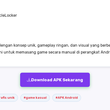
cleLocker
ngan konsep unik, gameplay ringan, dan visual yang berbeda
 ini untuk memasang game secara manual di perangkat Andr
Download APK Sekarang
afis unik
#game kasual
#APK Android