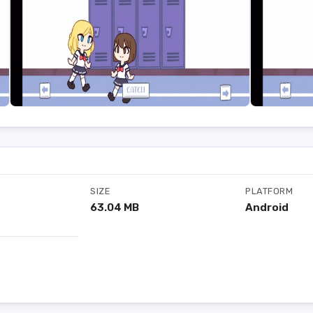
SIZE
PLATFORM
63.04 MB
Android