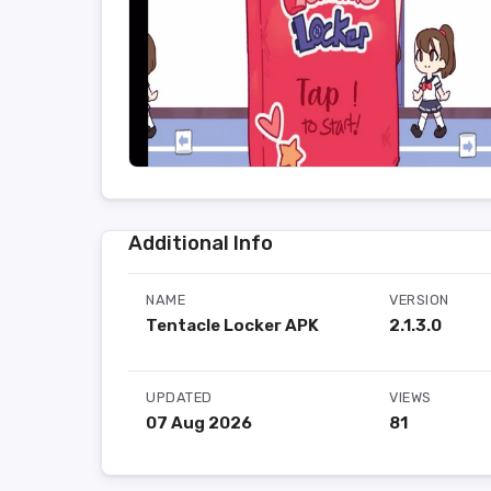
Additional Info
NAME
VERSION
Tentacle Locker APK
2.1.3.0
UPDATED
VIEWS
07 Aug 2026
81