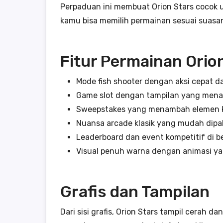
Perpaduan ini membuat Orion Stars cocok 
kamu bisa memilih permainan sesuai suasan
Fitur Permainan Orio
Mode fish shooter dengan aksi cepat d
Game slot dengan tampilan yang mena
Sweepstakes yang menambah elemen 
Nuansa arcade klasik yang mudah dip
Leaderboard dan event kompetitif di 
Visual penuh warna dengan animasi ya
Grafis dan Tampilan
Dari sisi grafis, Orion Stars tampil cerah