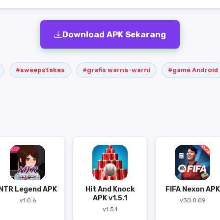
Download APK Sekarang
#sweepstakes
#grafis warna-warni
#game Android
NTR Legend APK
Hit And Knock
FIFA Nexon APK
APK v1.5.1
v1.0.6
v30.0.09
v1.5.1