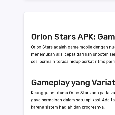
Orion Stars APK: Ga
Orion Stars adalah game mobile dengan nu
menemukan aksi cepat dari fish shooter, s
sesi bermain terasa hidup berkat ritme pe
Gameplay yang Varia
Keunggulan utama Orion Stars ada pada var
gaya permainan dalam satu aplikasi. Ada 
karena sistem hadiah dan progresnya.