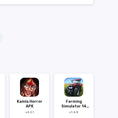
Kamla Horror
Farming
APK
Simulator 14
APK
v4.0.1
v1.4.8