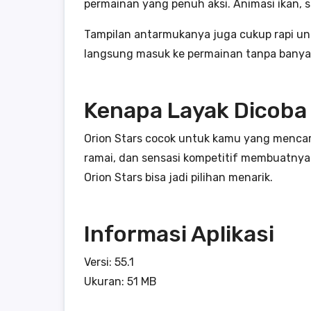
permainan yang penuh aksi. Animasi ikan, s
Tampilan antarmukanya juga cukup rapi un
langsung masuk ke permainan tanpa bany
Kenapa Layak Dicoba
Orion Stars cocok untuk kamu yang mencari
ramai, dan sensasi kompetitif membuatnya 
Orion Stars bisa jadi pilihan menarik.
Informasi Aplikasi
Versi: 55.1
Ukuran: 51 MB