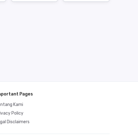
mportant Pages
entang Kami
ivacy Policy
gal Disclaimers