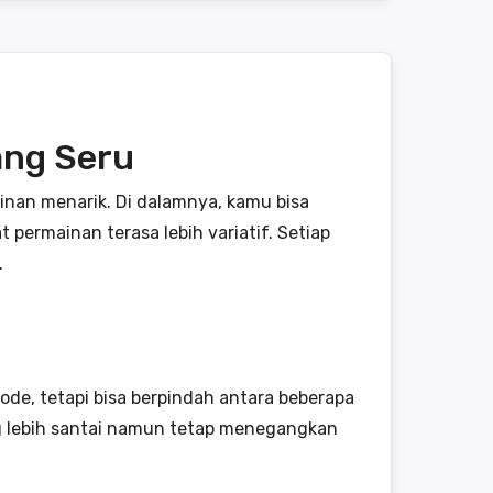
ang Seru
nan menarik. Di dalamnya, kamu bisa
permainan terasa lebih variatif. Setiap
.
de, tetapi bisa berpindah antara beberapa
ng lebih santai namun tetap menegangkan