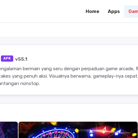
Home
Apps
Gam
APK
v55.1
engalaman bermain yang seru dengan perpaduan game arcade, f
akes yang penuh aksi. Visualnya berwarna, gameplay-nya cepat
antangan nonstop.