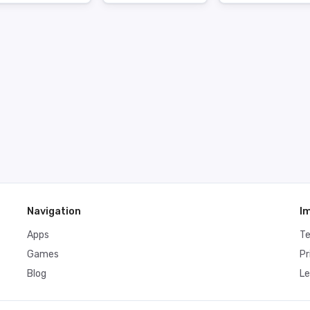
Navigation
I
Apps
T
Games
Pr
Blog
Le