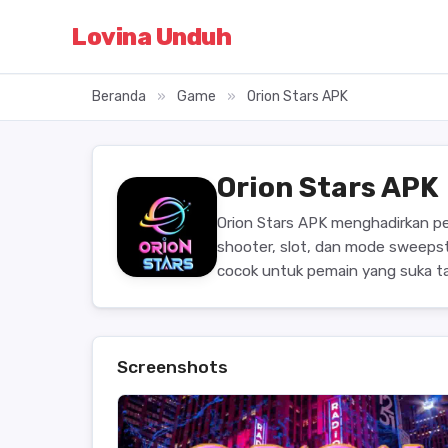
Lovina Unduh
Beranda
»
Game
»
Orion Stars APK
Orion Stars APK
Orion Stars APK menghadirkan p
shooter, slot, dan mode sweepst
cocok untuk pemain yang suka t
Screenshots