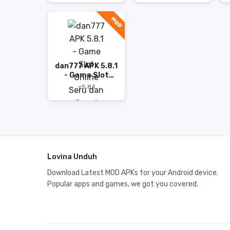
MOD
dan777 APK 5.8.1
- Game Slot
Online Seru dan
v5.8.1
Cepat
Lovina Unduh
Download Latest MOD APKs for your Android device.
Popular apps and games, we got you covered.