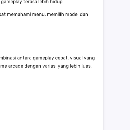
 gameplay terasa lebih hidup.
cepat memahami menu, memilih mode, dan
mbinasi antara gameplay cepat, visual yang
me arcade dengan variasi yang lebih luas,