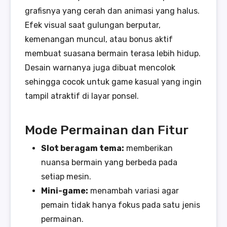
grafisnya yang cerah dan animasi yang halus.
Efek visual saat gulungan berputar,
kemenangan muncul, atau bonus aktif
membuat suasana bermain terasa lebih hidup.
Desain warnanya juga dibuat mencolok
sehingga cocok untuk game kasual yang ingin
tampil atraktif di layar ponsel.
Mode Permainan dan Fitur
Slot beragam tema:
memberikan
nuansa bermain yang berbeda pada
setiap mesin.
Mini-game:
menambah variasi agar
pemain tidak hanya fokus pada satu jenis
permainan.