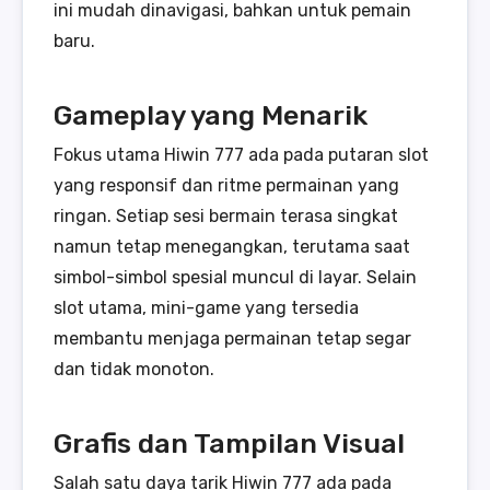
ini mudah dinavigasi, bahkan untuk pemain
baru.
Gameplay yang Menarik
Fokus utama Hiwin 777 ada pada putaran slot
yang responsif dan ritme permainan yang
ringan. Setiap sesi bermain terasa singkat
namun tetap menegangkan, terutama saat
simbol-simbol spesial muncul di layar. Selain
slot utama, mini-game yang tersedia
membantu menjaga permainan tetap segar
dan tidak monoton.
Grafis dan Tampilan Visual
Salah satu daya tarik Hiwin 777 ada pada