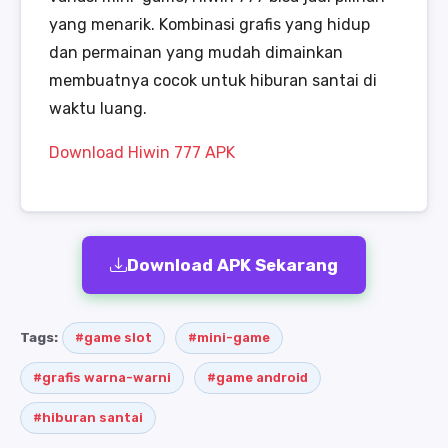
yang menarik. Kombinasi grafis yang hidup
dan permainan yang mudah dimainkan
membuatnya cocok untuk hiburan santai di
waktu luang.
Download Hiwin 777 APK
Download APK Sekarang
Tags:
#game slot
#mini-game
#grafis warna-warni
#game android
#hiburan santai