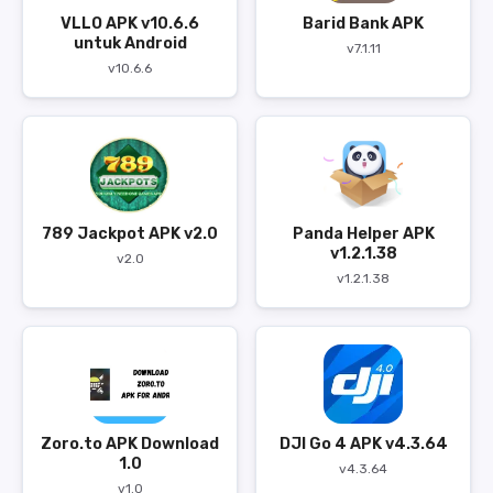
VLLO APK v10.6.6
Barid Bank APK
untuk Android
v7.1.11
v10.6.6
789 Jackpot APK v2.0
Panda Helper APK
v1.2.1.38
v2.0
v1.2.1.38
Zoro.to APK Download
DJI Go 4 APK v4.3.64
1.0
v4.3.64
v1.0