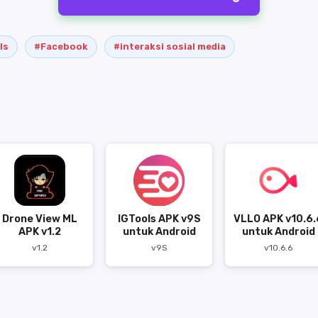
ls
#Facebook
#interaksi sosial media
Drone View ML
IGTools APK v9S
VLLO APK v10.6.
APK v1.2
untuk Android
untuk Android
v1.2
v9S
v10.6.6