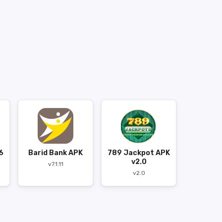
6
Barid Bank APK
789 Jackpot APK
v2.0
v7.1.11
v2.0