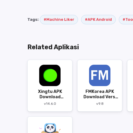
Tags:
#Machine Liker
#APK Android
#Too
Related Aplikasi
Xingtu APK
FMKorea APK
Download
Download Versi
v14.6.0
9.8
v14.6.0
v9.8