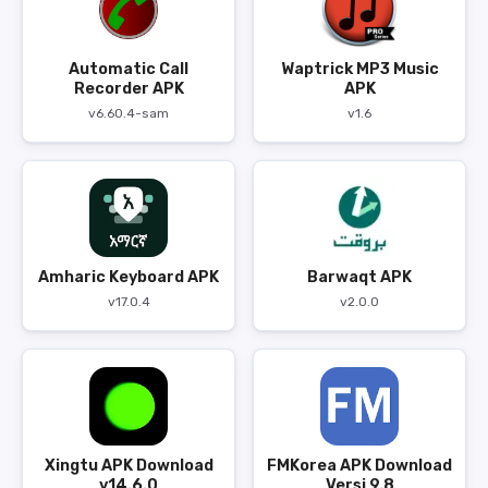
Automatic Call
Waptrick MP3 Music
Recorder APK
APK
v6.60.4-sam
v1.6
Amharic Keyboard APK
Barwaqt APK
v17.0.4
v2.0.0
Xingtu APK Download
FMKorea APK Download
v14.6.0
Versi 9.8