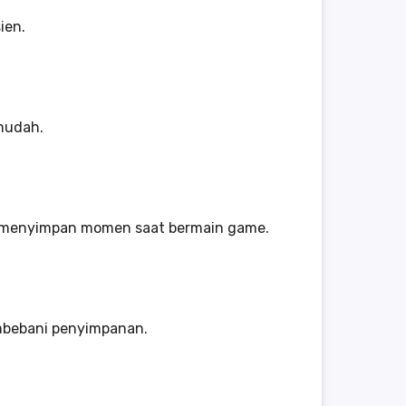
ien.
mudah.
au menyimpan momen saat bermain game.
embebani penyimpanan.