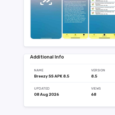
Additional Info
NAME
VERSION
Breezy SS APK 8.5
8.5
UPDATED
VIEWS
08 Aug 2026
68