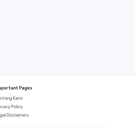
mportant Pages
entang Kami
ivacy Policy
gal Disclaimers