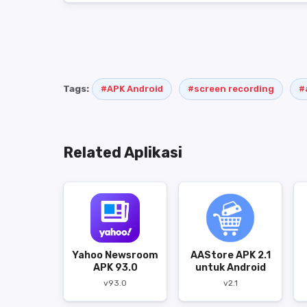
Tags:
#APK Android
#screen recording
#
Related Aplikasi
Yahoo Newsroom
AAStore APK 2.1
APK 93.0
untuk Android
v93.0
v2.1