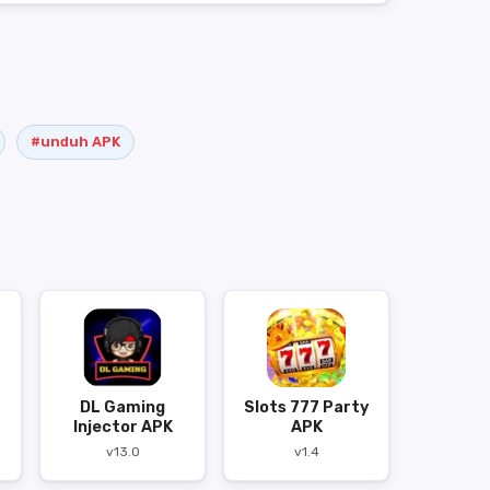
#unduh APK
DL Gaming
Slots 777 Party
Injector APK
APK
v13.0
v1.4