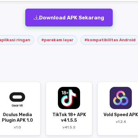
Download APK Sekarang
aplikasi ringan
#perekam layar
#kompatibilitas Android
Oculus Media
TikTok 18+ APK
Vold Speed APK
Plugin APK 1.0
v41.5.5
v1.2.4
v1.0
v41.5.5