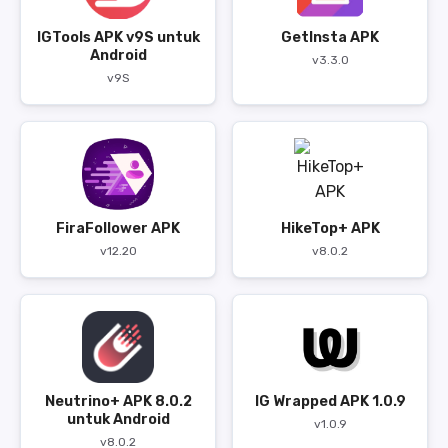
IGTools APK v9S untuk
GetInsta APK
Android
v3.3.0
v9S
FiraFollower APK
HikeTop+ APK
v12.20
v8.0.2
Neutrino+ APK 8.0.2
IG Wrapped APK 1.0.9
untuk Android
v1.0.9
v8.0.2