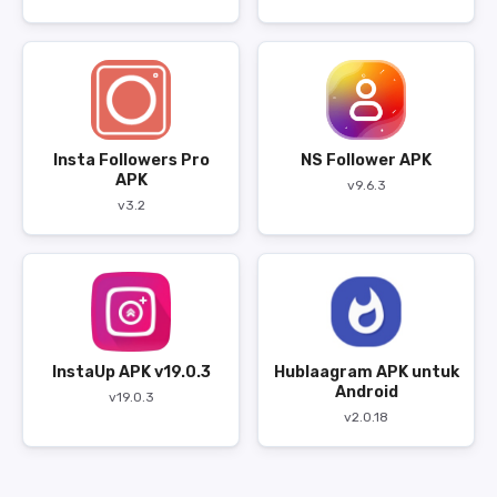
Insta Followers Pro
NS Follower APK
APK
v9.6.3
v3.2
InstaUp APK v19.0.3
Hublaagram APK untuk
Android
v19.0.3
v2.0.18