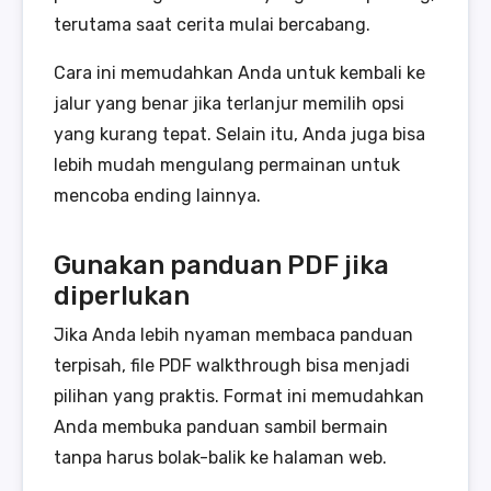
terutama saat cerita mulai bercabang.
Cara ini memudahkan Anda untuk kembali ke
jalur yang benar jika terlanjur memilih opsi
yang kurang tepat. Selain itu, Anda juga bisa
lebih mudah mengulang permainan untuk
mencoba ending lainnya.
Gunakan panduan PDF jika
diperlukan
Jika Anda lebih nyaman membaca panduan
terpisah, file PDF walkthrough bisa menjadi
pilihan yang praktis. Format ini memudahkan
Anda membuka panduan sambil bermain
tanpa harus bolak-balik ke halaman web.