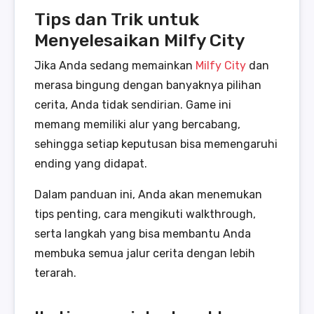
Tips dan Trik untuk
Menyelesaikan Milfy City
Jika Anda sedang memainkan
Milfy City
dan
merasa bingung dengan banyaknya pilihan
cerita, Anda tidak sendirian. Game ini
memang memiliki alur yang bercabang,
sehingga setiap keputusan bisa memengaruhi
ending yang didapat.
Dalam panduan ini, Anda akan menemukan
tips penting, cara mengikuti walkthrough,
serta langkah yang bisa membantu Anda
membuka semua jalur cerita dengan lebih
terarah.