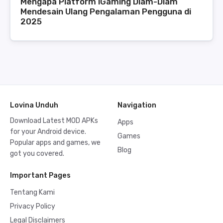
Mengapa Platform iGaming Diam-Diam
Mendesain Ulang Pengalaman Pengguna di
2025
Lovina Unduh
Navigation
Download Latest MOD APKs
Apps
for your Android device.
Games
Popular apps and games, we
Blog
got you covered.
Important Pages
Tentang Kami
Privacy Policy
Legal Disclaimers