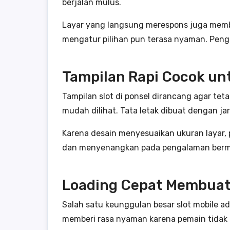
berjalan mulus.
Layar yang langsung merespons juga memb
mengatur pilihan pun terasa nyaman. Penga
Tampilan Rapi Cocok unt
Tampilan slot di ponsel dirancang agar tetap
mudah dilihat. Tata letak dibuat dengan ja
Karena desain menyesuaikan ukuran layar, p
dan menyenangkan pada pengalaman berm
Loading Cepat Membuat
Salah satu keunggulan besar slot mobile ad
memberi rasa nyaman karena pemain tidak 