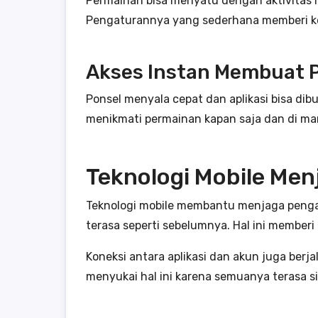
Permainan bisa menyatu dengan aktivitas ha
Pengaturannya yang sederhana memberi k
Akses Instan Membuat 
Ponsel menyala cepat dan aplikasi bisa di
menikmati permainan kapan saja dan di ma
Teknologi Mobile Me
Teknologi mobile membantu menjaga pengat
terasa seperti sebelumnya. Hal ini memberi
Koneksi antara aplikasi dan akun juga ber
menyukai hal ini karena semuanya terasa si