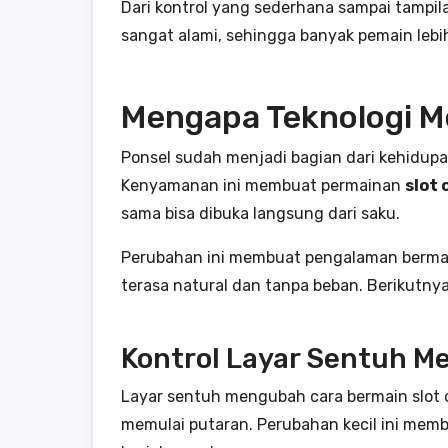
Dari kontrol yang sederhana sampai tampil
sangat alami, sehingga banyak pemain lebih
Mengapa Teknologi M
Ponsel sudah menjadi bagian dari kehidupan 
Kenyamanan ini membuat permainan
slot 
sama bisa dibuka langsung dari saku.
Perubahan ini membuat pengalaman bermain 
terasa natural dan tanpa beban. Berikutny
Kontrol Layar Sentuh M
Layar sentuh mengubah cara bermain slot 
memulai putaran. Perubahan kecil ini memb