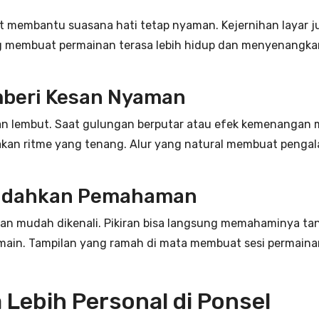
ut membantu suasana hati tetap nyaman. Kejernihan laya
ng membuat permainan terasa lebih hidup dan menyenangka
mberi Kesan Nyaman
gan lembut. Saat gulungan berputar atau efek kemenangan 
ptakan ritme yang tenang. Alur yang natural membuat peng
mudahkan Pemahaman
an mudah dikenali. Pikiran bisa langsung memahaminya tanp
ain. Tampilan yang ramah di mata membuat sesi permainan 
 Lebih Personal di Ponsel