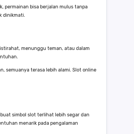
k, permainan bisa berjalan mulus tanpa
k dinikmati.
 istirahat, menunggu teman, atau dalam
entuhan.
, semuanya terasa lebih alami. Slot online
uat simbol slot terlihat lebih segar dan
 sentuhan menarik pada pengalaman