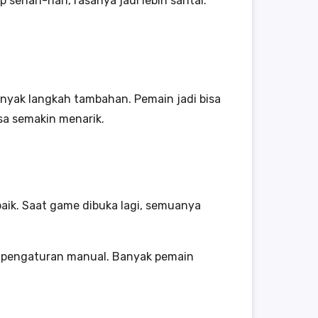
ehari-hari, rasanya jadi lebih santai.
anyak langkah tambahan. Pemain jadi bisa
sa semakin menarik.
aik. Saat game dibuka lagi, semuanya
lu pengaturan manual. Banyak pemain