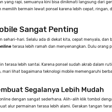
an yang rapi, semuanya kini bisa dinikmati langsung dari g
 memilih bermain lewat ponsel karena lebih cepat, ringan,
obile Sangat Penting
sehari-hari. Selalu ada di dekat kita, cepat menyala, dan b
online
terasa lebih ramah dan menyenangkan. Dulu orang p
terasa lebih santai. Karena ponsel sudah akrab dalam rutin
a, mari lihat bagaimana teknologi mobile memengaruhi berba
embuat Segalanya Lebih Mudah
online dengan sangat sederhana. Alih-alih klik tombol den
uat alur permainan terasa lebih alami. Gerakan tangan ter