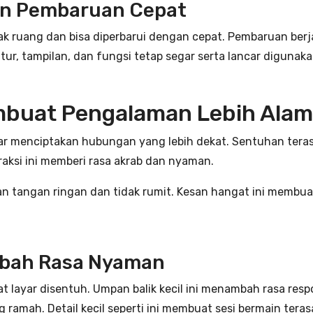
an Pembaruan Cepat
 ruang dan bisa diperbarui dengan cepat. Pembaruan berj
tur, tampilan, dan fungsi tetap segar serta lancar digunaka
mbuat Pengalaman Lebih Alam
ayar menciptakan hubungan yang lebih dekat. Sentuhan tera
raksi ini memberi rasa akrab dan nyaman.
an tangan ringan dan tidak rumit. Kesan hangat ini membu
bah Rasa Nyaman
t layar disentuh. Umpan balik kecil ini menambah rasa re
amah. Detail kecil seperti ini membuat sesi bermain terasa