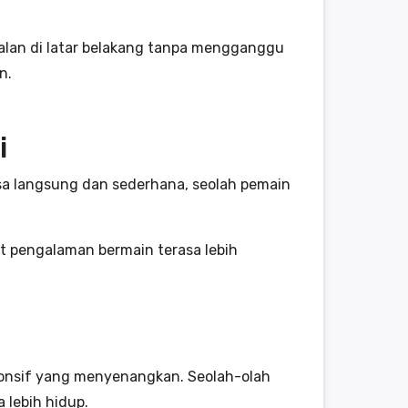
alan di latar belakang tanpa mengganggu
n.
i
sa langsung dan sederhana, seolah pemain
at pengalaman bermain terasa lebih
sponsif yang menyenangkan. Seolah-olah
 lebih hidup.