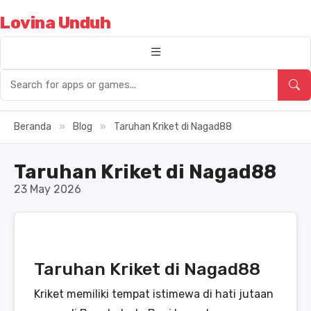
Lovina Unduh
Beranda
»
Blog
»
Taruhan Kriket di Nagad88
Taruhan Kriket di Nagad88
23 May 2026
Taruhan Kriket di Nagad88
Kriket memiliki tempat istimewa di hati jutaan