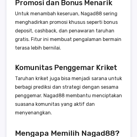
Promosi dan Bonus Menarik
Untuk menambah keseruan, Nagad88 sering
menghadirkan promosi khusus seperti bonus
deposit, cashback, dan penawaran taruhan
gratis. Fitur ini membuat pengalaman bermain
terasa lebih bernilai.
Komunitas Penggemar Kriket
Taruhan kriket juga bisa menjadi sarana untuk
berbagi prediksi dan strategi dengan sesama
penggemar. Nagad88 membantu menciptakan
suasana komunitas yang aktif dan
menyenangkan.
Mengapa Memilih Nagad88?