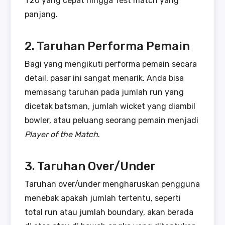
T20 yang cepat hingga Test match yang
panjang.
2. Taruhan Performa Pemain
Bagi yang mengikuti performa pemain secara
detail, pasar ini sangat menarik. Anda bisa
memasang taruhan pada jumlah run yang
dicetak batsman, jumlah wicket yang diambil
bowler, atau peluang seorang pemain menjadi
Player of the Match
.
3. Taruhan Over/Under
Taruhan over/under mengharuskan pengguna
menebak apakah jumlah tertentu, seperti
total run atau jumlah boundary, akan berada