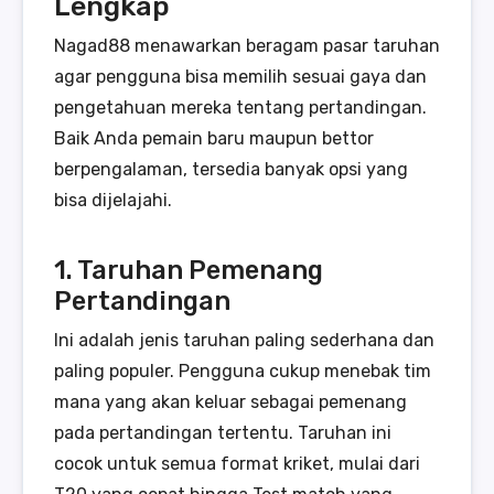
Lengkap
Nagad88 menawarkan beragam pasar taruhan
agar pengguna bisa memilih sesuai gaya dan
pengetahuan mereka tentang pertandingan.
Baik Anda pemain baru maupun bettor
berpengalaman, tersedia banyak opsi yang
bisa dijelajahi.
1. Taruhan Pemenang
Pertandingan
Ini adalah jenis taruhan paling sederhana dan
paling populer. Pengguna cukup menebak tim
mana yang akan keluar sebagai pemenang
pada pertandingan tertentu. Taruhan ini
cocok untuk semua format kriket, mulai dari