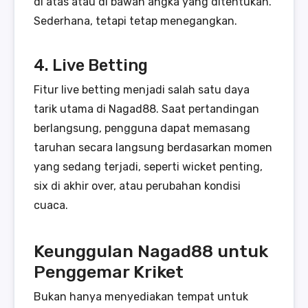
di atas atau di bawah angka yang ditentukan.
Sederhana, tetapi tetap menegangkan.
4. Live Betting
Fitur live betting menjadi salah satu daya
tarik utama di Nagad88. Saat pertandingan
berlangsung, pengguna dapat memasang
taruhan secara langsung berdasarkan momen
yang sedang terjadi, seperti wicket penting,
six di akhir over, atau perubahan kondisi
cuaca.
Keunggulan Nagad88 untuk
Penggemar Kriket
Bukan hanya menyediakan tempat untuk