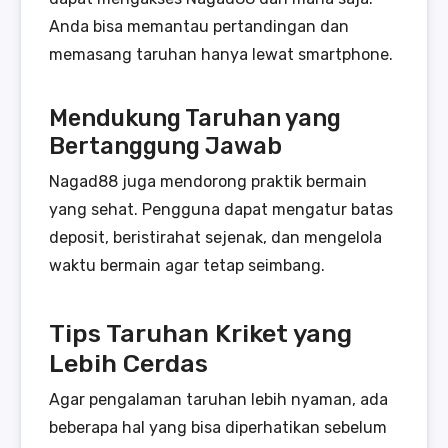
Anda bisa memantau pertandingan dan
memasang taruhan hanya lewat smartphone.
Mendukung Taruhan yang
Bertanggung Jawab
Nagad88 juga mendorong praktik bermain
yang sehat. Pengguna dapat mengatur batas
deposit, beristirahat sejenak, dan mengelola
waktu bermain agar tetap seimbang.
Tips Taruhan Kriket yang
Lebih Cerdas
Agar pengalaman taruhan lebih nyaman, ada
beberapa hal yang bisa diperhatikan sebelum