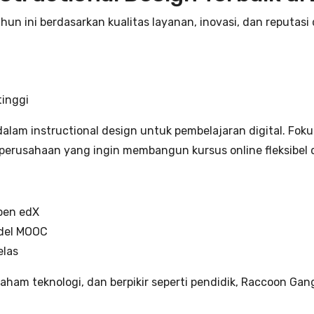
n ini berdasarkan kualitas layanan, inovasi, dan reputasi d
tinggi
alam instructional design untuk pembelajaran digital. Fok
erusahaan yang ingin membangun kursus online fleksibel d
pen edX
odel MOOC
elas
ham teknologi, dan berpikir seperti pendidik, Raccoon Gan