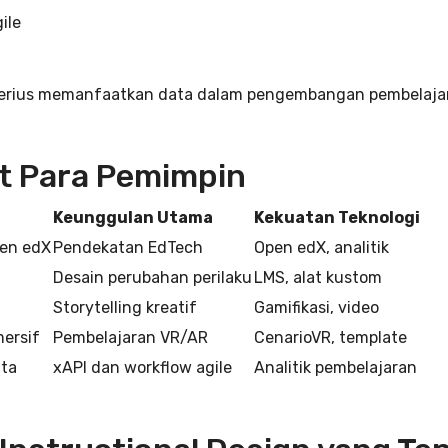
ile
n serius memanfaatkan data dalam pengembangan pembelaja
t Para Pemimpin
Keunggulan Utama
Kekuatan Teknologi
pen edX
Pendekatan EdTech
Open edX, analitik
Desain perubahan perilaku
LMS, alat kustom
Storytelling kreatif
Gamifikasi, video
ersif
Pembelajaran VR/AR
CenarioVR, template
ata
xAPI dan workflow agile
Analitik pembelajaran