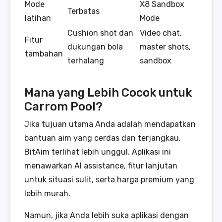
Mode
X8 Sandbox
Terbatas
latihan
Mode
Cushion shot dan
Video chat,
Fitur
dukungan bola
master shots,
tambahan
terhalang
sandbox
Mana yang Lebih Cocok untuk
Carrom Pool?
Jika tujuan utama Anda adalah mendapatkan
bantuan aim yang cerdas dan terjangkau,
BitAim terlihat lebih unggul. Aplikasi ini
menawarkan AI assistance, fitur lanjutan
untuk situasi sulit, serta harga premium yang
lebih murah.
Namun, jika Anda lebih suka aplikasi dengan