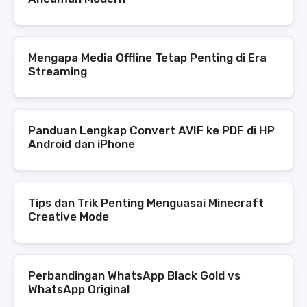
Mengapa Media Offline Tetap Penting di Era
Streaming
Panduan Lengkap Convert AVIF ke PDF di HP
Android dan iPhone
Tips dan Trik Penting Menguasai Minecraft
Creative Mode
Perbandingan WhatsApp Black Gold vs
WhatsApp Original