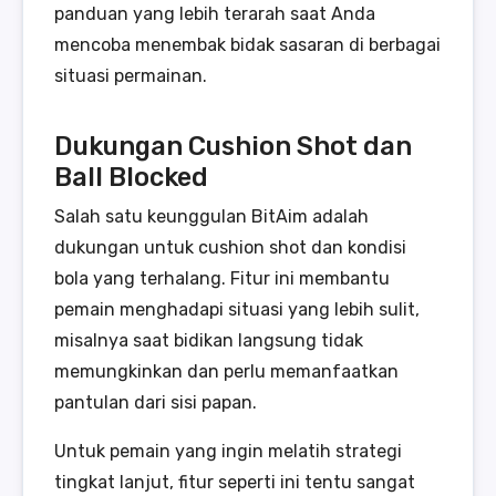
panduan yang lebih terarah saat Anda
mencoba menembak bidak sasaran di berbagai
situasi permainan.
Dukungan Cushion Shot dan
Ball Blocked
Salah satu keunggulan BitAim adalah
dukungan untuk cushion shot dan kondisi
bola yang terhalang. Fitur ini membantu
pemain menghadapi situasi yang lebih sulit,
misalnya saat bidikan langsung tidak
memungkinkan dan perlu memanfaatkan
pantulan dari sisi papan.
Untuk pemain yang ingin melatih strategi
tingkat lanjut, fitur seperti ini tentu sangat