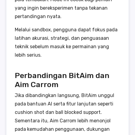
yang ingin bereksperimen tanpa tekanan
pertandingan nyata.
Melalui sandbox, pengguna dapat fokus pada
latihan akurasi, strategi, dan penguasaan
teknik sebelum masuk ke permainan yang
lebih serius.
Perbandingan BitAim dan
Aim Carrom
Jika dibandingkan langsung, BitAim unggul
pada bantuan AI serta fitur lanjutan seperti
cushion shot dan ball blocked support.
Sementara itu, Aim Carrom lebih menonjol
pada kemudahan penggunaan, dukungan