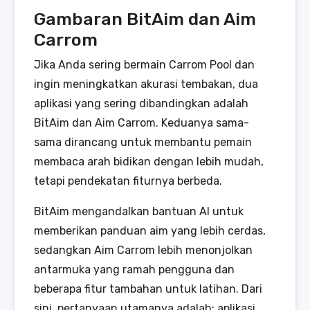
Gambaran BitAim dan Aim
Carrom
Jika Anda sering bermain Carrom Pool dan
ingin meningkatkan akurasi tembakan, dua
aplikasi yang sering dibandingkan adalah
BitAim dan Aim Carrom. Keduanya sama-
sama dirancang untuk membantu pemain
membaca arah bidikan dengan lebih mudah,
tetapi pendekatan fiturnya berbeda.
BitAim mengandalkan bantuan AI untuk
memberikan panduan aim yang lebih cerdas,
sedangkan Aim Carrom lebih menonjolkan
antarmuka yang ramah pengguna dan
beberapa fitur tambahan untuk latihan. Dari
sini, pertanyaan utamanya adalah: aplikasi