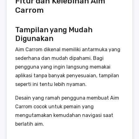
Fitur dan Kelebihan Aim
Carrom
Tampilan yang Mudah
Digunakan
Aim Carrom dikenal memiliki antarmuka yang
sederhana dan mudah dipahami. Bagi
pengguna yang ingin langsung memakai
aplikasi tanpa banyak penyesuaian, tampilan
seperti ini tentu lebih nyaman.
Desain yang ramah pengguna membuat Aim
Carrom cocok untuk pemain yang
mengutamakan kemudahan navigasi saat
berlatih aim.