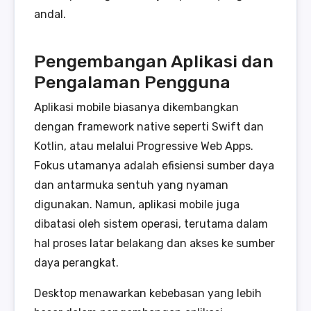
andal.
Pengembangan Aplikasi dan
Pengalaman Pengguna
Aplikasi mobile biasanya dikembangkan
dengan framework native seperti Swift dan
Kotlin, atau melalui Progressive Web Apps.
Fokus utamanya adalah efisiensi sumber daya
dan antarmuka sentuh yang nyaman
digunakan. Namun, aplikasi mobile juga
dibatasi oleh sistem operasi, terutama dalam
hal proses latar belakang dan akses ke sumber
daya perangkat.
Desktop menawarkan kebebasan yang lebih