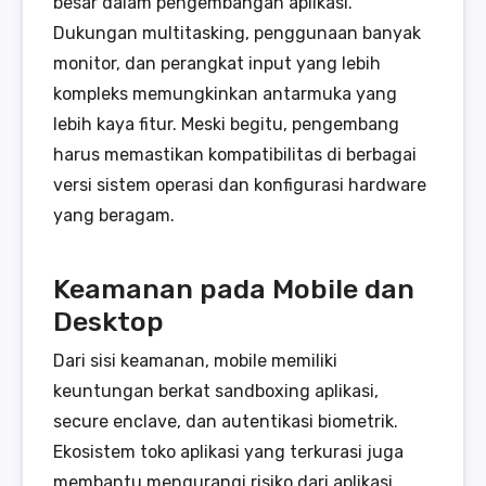
besar dalam pengembangan aplikasi.
Dukungan multitasking, penggunaan banyak
monitor, dan perangkat input yang lebih
kompleks memungkinkan antarmuka yang
lebih kaya fitur. Meski begitu, pengembang
harus memastikan kompatibilitas di berbagai
versi sistem operasi dan konfigurasi hardware
yang beragam.
Keamanan pada Mobile dan
Desktop
Dari sisi keamanan, mobile memiliki
keuntungan berkat sandboxing aplikasi,
secure enclave, dan autentikasi biometrik.
Ekosistem toko aplikasi yang terkurasi juga
membantu mengurangi risiko dari aplikasi