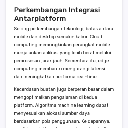
Perkembangan Integrasi
Antarplatform
Seiring perkembangan teknologi, batas antara
mobile dan desktop semakin kabur. Cloud
computing memungkinkan perangkat mobile
menjalankan aplikasi yang lebih berat melalui
pemrosesan jarak jauh. Sementara itu, edge
computing membantu mengurangi latensi
dan meningkatkan performa real-time.
Kecerdasan buatan juga berperan besar dalam
mengoptimalkan pengalaman di kedua
platform. Algoritma machine learning dapat
menyesuaikan alokasi sumber daya
berdasarkan pola penggunaan. Ke depannya,