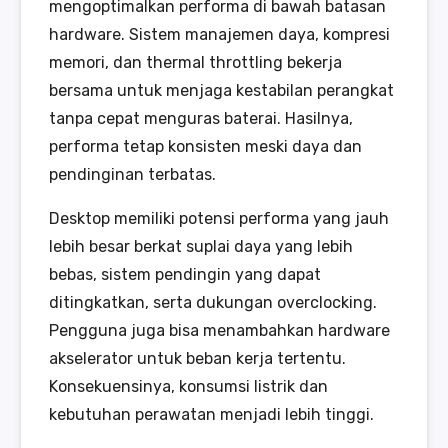
mengoptimalkan performa di bawah batasan
hardware. Sistem manajemen daya, kompresi
memori, dan thermal throttling bekerja
bersama untuk menjaga kestabilan perangkat
tanpa cepat menguras baterai. Hasilnya,
performa tetap konsisten meski daya dan
pendinginan terbatas.
Desktop memiliki potensi performa yang jauh
lebih besar berkat suplai daya yang lebih
bebas, sistem pendingin yang dapat
ditingkatkan, serta dukungan overclocking.
Pengguna juga bisa menambahkan hardware
akselerator untuk beban kerja tertentu.
Konsekuensinya, konsumsi listrik dan
kebutuhan perawatan menjadi lebih tinggi.