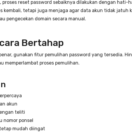
roses reset password sebaiknya dilakukan dengan hati-hati 
embali, tetapi juga menjaga agar data akun tidak jatuh k
atau pengecekan domain secara manual.
ecara Bertahap
nar, gunakan fitur pemulihan password yang tersedia. Hind
au memperlambat proses pemulihan.
an
terpercaya
han akun
ngan teliti
tau nomor ponsel
tetap mudah diingat