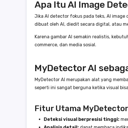
Apa Itu AI Image Det
Jika AI detector fokus pada teks, AI image
dibuat oleh AI, diedit secara digital, atau 
Karena gambar AI semakin realistis, kebutu
commerce, dan media sosial.
MyDetector AI sebaga
MyDetector AI merupakan alat yang memban
seperti ini sangat berguna ketika visual bi
Fitur Utama MyDetector
Deteksi visual berpresisi tinggi:
mem
Analisis detail:
dapat membaca indikas