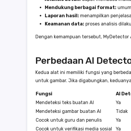
Mendukung berbagai format:
umum 
Laporan hasil:
menampilkan penjelasan
Keamanan data:
proses analisis dila
Dengan kemampuan tersebut, MyDetector A
Perbedaan AI Detecto
Kedua alat ini memiliki fungsi yang berbed
untuk gambar. Jika digabungkan, keduanya m
Fungsi
AI De
Mendeteksi teks buatan AI
Ya
Mendeteksi gambar buatan AI
Tidak
Cocok untuk guru dan penulis
Ya
Cocok untuk verifikasi media sosial
Ya