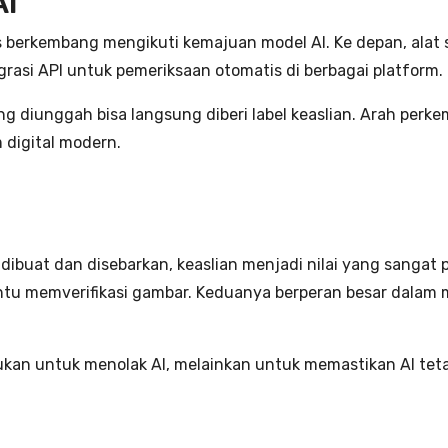
AI
us berkembang mengikuti kemajuan model AI. Ke depan, alat s
grasi API untuk pemeriksaan otomatis di berbagai platform.
ng diunggah bisa langsung diberi label keaslian. Arah per
 digital modern.
h dibuat dan disebarkan, keaslian menjadi nilai yang sanga
u memverifikasi gambar. Keduanya berperan besar dalam me
i bukan untuk menolak AI, melainkan untuk memastikan AI te