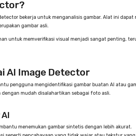
ector?
 detector bekerja untuk menganalisis gambar. Alat ini dap
merupakan gambar asli.
han untuk memverifikasi visual menjadi sangat penting, teru
i AI Image Detector
tu pengguna mengidentifikasi gambar buatan AI atau gamb
sa dengan mudah disalahartikan sebagai foto asli.
 AI
bantu menemukan gambar sintetis dengan lebih akurat.
i seperti pencahayaan yang tidak wajar atau tekstur yang 