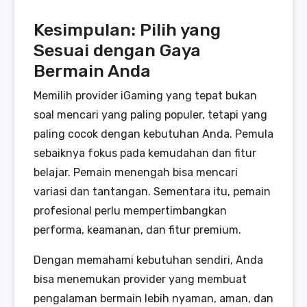
Kesimpulan: Pilih yang
Sesuai dengan Gaya
Bermain Anda
Memilih provider iGaming yang tepat bukan
soal mencari yang paling populer, tetapi yang
paling cocok dengan kebutuhan Anda. Pemula
sebaiknya fokus pada kemudahan dan fitur
belajar. Pemain menengah bisa mencari
variasi dan tantangan. Sementara itu, pemain
profesional perlu mempertimbangkan
performa, keamanan, dan fitur premium.
Dengan memahami kebutuhan sendiri, Anda
bisa menemukan provider yang membuat
pengalaman bermain lebih nyaman, aman, dan