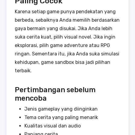
Paling Cocok
Karena setiap game punya pendekatan yang
berbeda, sebaiknya Anda memilih berdasarkan
gaya bermain yang disukai. Jika Anda lebih
suka cerita kuat, pilih visual novel. Jika ingin
eksplorasi, pilih game adventure atau RPG
ringan. Sementara itu, jika Anda suka simulasi
kehidupan, game sandbox bisa jadi pilihan
terbaik.
Pertimbangan sebelum
mencoba
Jenis gameplay yang diinginkan
Tema cerita yang paling menarik
Kualitas visual dan audio
Panjang cerita