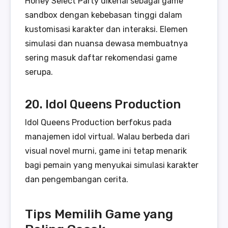
Honey Select Party dikenal sebagai game
sandbox dengan kebebasan tinggi dalam
kustomisasi karakter dan interaksi. Elemen
simulasi dan nuansa dewasa membuatnya
sering masuk daftar rekomendasi game
serupa.
20. Idol Queens Production
Idol Queens Production berfokus pada
manajemen idol virtual. Walau berbeda dari
visual novel murni, game ini tetap menarik
bagi pemain yang menyukai simulasi karakter
dan pengembangan cerita.
Tips Memilih Game yang