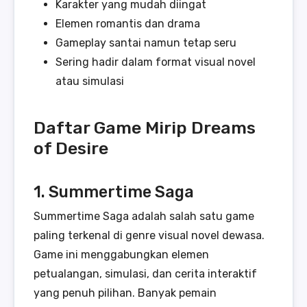
Karakter yang mudah diingat
Elemen romantis dan drama
Gameplay santai namun tetap seru
Sering hadir dalam format visual novel
atau simulasi
Daftar Game Mirip Dreams
of Desire
1. Summertime Saga
Summertime Saga adalah salah satu game
paling terkenal di genre visual novel dewasa.
Game ini menggabungkan elemen
petualangan, simulasi, dan cerita interaktif
yang penuh pilihan. Banyak pemain