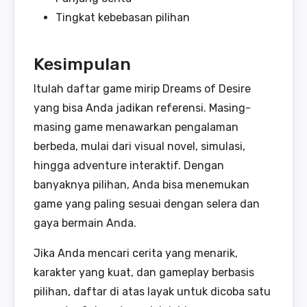
Tingkat kebebasan pilihan
Kesimpulan
Itulah daftar game mirip Dreams of Desire
yang bisa Anda jadikan referensi. Masing-
masing game menawarkan pengalaman
berbeda, mulai dari visual novel, simulasi,
hingga adventure interaktif. Dengan
banyaknya pilihan, Anda bisa menemukan
game yang paling sesuai dengan selera dan
gaya bermain Anda.
Jika Anda mencari cerita yang menarik,
karakter yang kuat, dan gameplay berbasis
pilihan, daftar di atas layak untuk dicoba satu