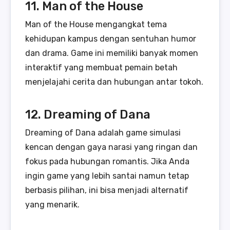
11. Man of the House
Man of the House mengangkat tema
kehidupan kampus dengan sentuhan humor
dan drama. Game ini memiliki banyak momen
interaktif yang membuat pemain betah
menjelajahi cerita dan hubungan antar tokoh.
12. Dreaming of Dana
Dreaming of Dana adalah game simulasi
kencan dengan gaya narasi yang ringan dan
fokus pada hubungan romantis. Jika Anda
ingin game yang lebih santai namun tetap
berbasis pilihan, ini bisa menjadi alternatif
yang menarik.