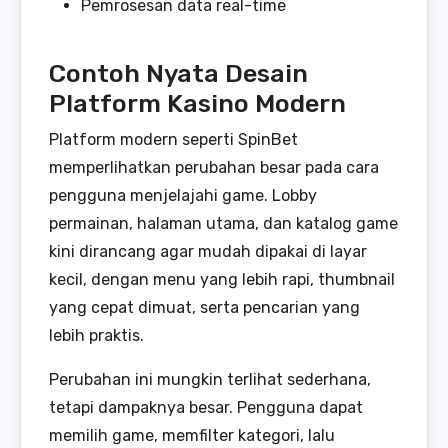
Pemrosesan data real-time
Contoh Nyata Desain
Platform Kasino Modern
Platform modern seperti SpinBet
memperlihatkan perubahan besar pada cara
pengguna menjelajahi game. Lobby
permainan, halaman utama, dan katalog game
kini dirancang agar mudah dipakai di layar
kecil, dengan menu yang lebih rapi, thumbnail
yang cepat dimuat, serta pencarian yang
lebih praktis.
Perubahan ini mungkin terlihat sederhana,
tetapi dampaknya besar. Pengguna dapat
memilih game, memfilter kategori, lalu