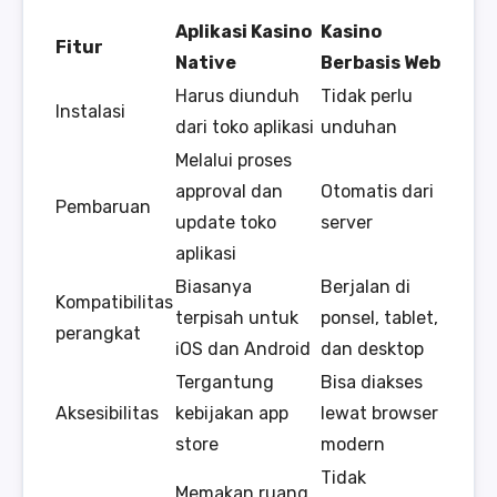
Aplikasi Kasino
Kasino
Fitur
Native
Berbasis Web
Harus diunduh
Tidak perlu
Instalasi
dari toko aplikasi
unduhan
Melalui proses
approval dan
Otomatis dari
Pembaruan
update toko
server
aplikasi
Biasanya
Berjalan di
Kompatibilitas
terpisah untuk
ponsel, tablet,
perangkat
iOS dan Android
dan desktop
Tergantung
Bisa diakses
Aksesibilitas
kebijakan app
lewat browser
store
modern
Tidak
Memakan ruang