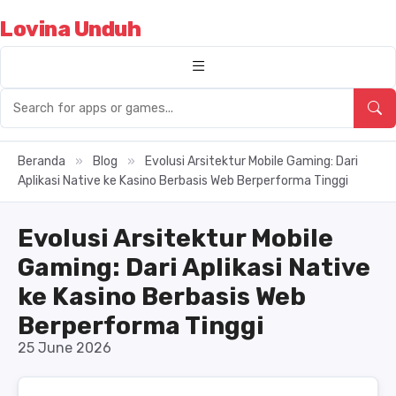
Lovina Unduh
Beranda
»
Blog
»
Evolusi Arsitektur Mobile Gaming: Dari
Aplikasi Native ke Kasino Berbasis Web Berperforma Tinggi
Evolusi Arsitektur Mobile
Gaming: Dari Aplikasi Native
ke Kasino Berbasis Web
Berperforma Tinggi
25 June 2026