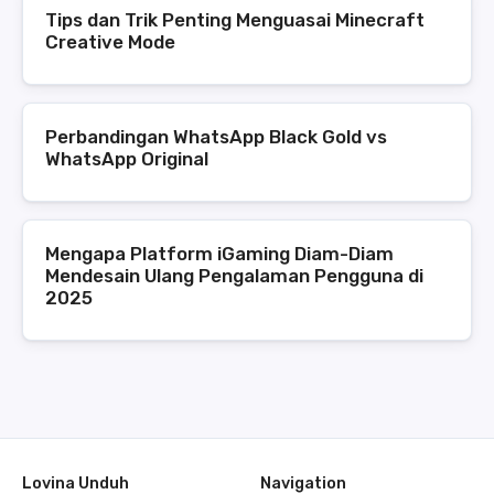
Tips dan Trik Penting Menguasai Minecraft
Creative Mode
Perbandingan WhatsApp Black Gold vs
WhatsApp Original
Mengapa Platform iGaming Diam-Diam
Mendesain Ulang Pengalaman Pengguna di
2025
Lovina Unduh
Navigation