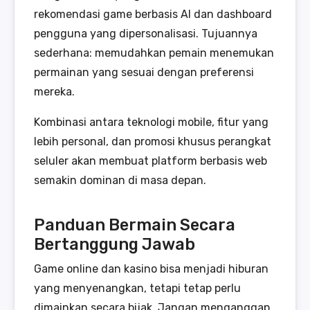
rekomendasi game berbasis AI dan dashboard
pengguna yang dipersonalisasi. Tujuannya
sederhana: memudahkan pemain menemukan
permainan yang sesuai dengan preferensi
mereka.
Kombinasi antara teknologi mobile, fitur yang
lebih personal, dan promosi khusus perangkat
seluler akan membuat platform berbasis web
semakin dominan di masa depan.
Panduan Bermain Secara
Bertanggung Jawab
Game online dan kasino bisa menjadi hiburan
yang menyenangkan, tetapi tetap perlu
dimainkan secara bijak. Jangan menganggap