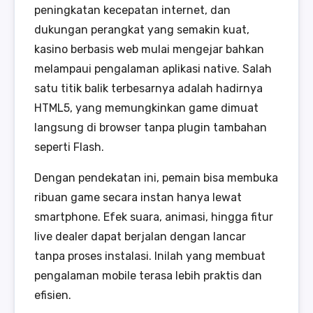
peningkatan kecepatan internet, dan
dukungan perangkat yang semakin kuat,
kasino berbasis web mulai mengejar bahkan
melampaui pengalaman aplikasi native. Salah
satu titik balik terbesarnya adalah hadirnya
HTML5, yang memungkinkan game dimuat
langsung di browser tanpa plugin tambahan
seperti Flash.
Dengan pendekatan ini, pemain bisa membuka
ribuan game secara instan hanya lewat
smartphone. Efek suara, animasi, hingga fitur
live dealer dapat berjalan dengan lancar
tanpa proses instalasi. Inilah yang membuat
pengalaman mobile terasa lebih praktis dan
efisien.