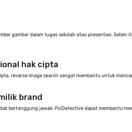
mber gambar dalam tugas sekolah atau presentasi. Selain i
ional hak cipta
cipta, reverse image search sangat membantu untuk mencar
milik brand
g tidak bertanggung jawab. PicDetective dapat membantu m