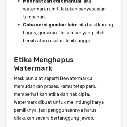
Manfaatkan edit manual
: jika
watermark rumit, lakukan penyesuaian
tambahan.
Coba versi gambar lain
: bila hasil kurang
bagus, gunakan file sumber yang lebih
bersih atau resolusi lebih tinggi.
Etika Menghapus
Watermark
Meskipun alat seperti Dewatermark.ai
memudahkan proses, kamu tetap perlu
memperhatikan etika dan hak cipta.
Watermark dibuat untuk melindungi karya
pemiliknya, jadi penggunaannya harus
dilakukan secara bertanggung jawab.