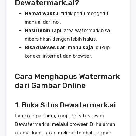
Dewatermark.ai?
Hemat waktu
: tidak perlu mengedit
manual dari nol.
Hasil lebih rapi
: area watermark bisa
dibersihkan dengan lebih halus.
Bisa diakses dari mana saja
: cukup
koneksi internet dan browser.
Cara Menghapus Watermark
dari Gambar Online
1. Buka Situs Dewatermark.ai
Langkah pertama, kunjungi situs resmi
Dewatermark.ai melalui browser. Di halaman
utama, kamu akan melihat tombol unggah