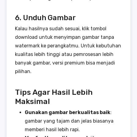
6. Unduh Gambar
Kalau hasilnya sudah sesuai, klik tombol
download untuk menyimpan gambar tanpa
watermark ke perangkatmu. Untuk kebutuhan
kualitas lebih tinggi atau pemrosesan lebih
banyak gambar, versi premium bisa menjadi
pilihan.
Tips Agar Hasil Lebih
Maksimal
Gunakan gambar berkualitas baik
:
gambar yang tajam dan jelas biasanya
memberi hasil lebih rapi.