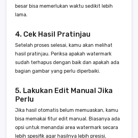
besar bisa memerlukan waktu sedikit lebih
lama.
4. Cek Hasil Pratinjau
Setelah proses selesai, kamu akan melihat
hasil pratinjau. Periksa apakah watermark
sudah terhapus dengan baik dan apakah ada
bagian gambar yang perlu diperbaiki.
5. Lakukan Edit Manual Jika
Perlu
Jika hasil otomatis belum memuaskan, kamu
bisa memakai fitur edit manual. Biasanya ada
opsi untuk menandai area watermark secara
lebih spesifik agar hasilnya lebih presisi.