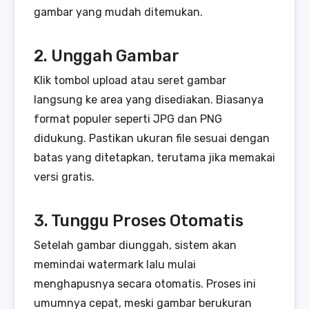
gambar yang mudah ditemukan.
2. Unggah Gambar
Klik tombol upload atau seret gambar
langsung ke area yang disediakan. Biasanya
format populer seperti JPG dan PNG
didukung. Pastikan ukuran file sesuai dengan
batas yang ditetapkan, terutama jika memakai
versi gratis.
3. Tunggu Proses Otomatis
Setelah gambar diunggah, sistem akan
memindai watermark lalu mulai
menghapusnya secara otomatis. Proses ini
umumnya cepat, meski gambar berukuran