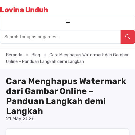
Lovina Unduh
Beranda
»
Blog
»
Cara Menghapus Watermark dari Gambar
Online – Panduan Langkah demi Langkah
Cara Menghapus Watermark
dari Gambar Online –
Panduan Langkah demi
Langkah
21 May 2026