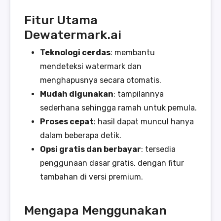
Fitur Utama
Dewatermark.ai
Teknologi cerdas
: membantu
mendeteksi watermark dan
menghapusnya secara otomatis.
Mudah digunakan
: tampilannya
sederhana sehingga ramah untuk pemula.
Proses cepat
: hasil dapat muncul hanya
dalam beberapa detik.
Opsi gratis dan berbayar
: tersedia
penggunaan dasar gratis, dengan fitur
tambahan di versi premium.
Mengapa Menggunakan