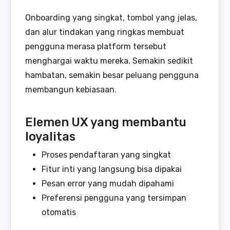
Onboarding yang singkat, tombol yang jelas,
dan alur tindakan yang ringkas membuat
pengguna merasa platform tersebut
menghargai waktu mereka. Semakin sedikit
hambatan, semakin besar peluang pengguna
membangun kebiasaan.
Elemen UX yang membantu
loyalitas
Proses pendaftaran yang singkat
Fitur inti yang langsung bisa dipakai
Pesan error yang mudah dipahami
Preferensi pengguna yang tersimpan
otomatis