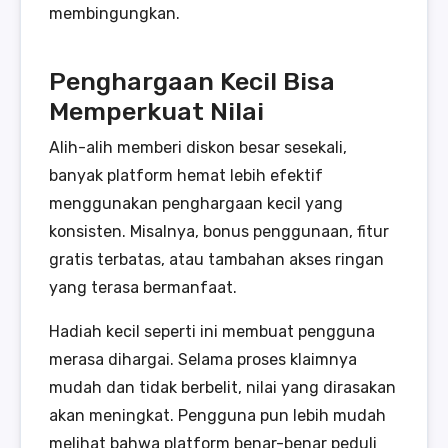
membingungkan.
Penghargaan Kecil Bisa
Memperkuat Nilai
Alih-alih memberi diskon besar sesekali,
banyak platform hemat lebih efektif
menggunakan penghargaan kecil yang
konsisten. Misalnya, bonus penggunaan, fitur
gratis terbatas, atau tambahan akses ringan
yang terasa bermanfaat.
Hadiah kecil seperti ini membuat pengguna
merasa dihargai. Selama proses klaimnya
mudah dan tidak berbelit, nilai yang dirasakan
akan meningkat. Pengguna pun lebih mudah
melihat bahwa platform benar-benar peduli