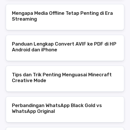
Mengapa Media Offline Tetap Penting di Era
Streaming
Panduan Lengkap Convert AVIF ke PDF di HP
Android dan iPhone
Tips dan Trik Penting Menguasai Minecraft
Creative Mode
Perbandingan WhatsApp Black Gold vs
WhatsApp Original