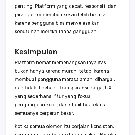
penting. Platform yang cepat, responsif, dan
jarang error memberi kesan lebih bernilai
karena pengguna bisa menyelesaikan
kebutuhan mereka tanpa gangguan.
Kesimpulan
Platform hemat memenangkan loyalitas
bukan hanya karena murah, tetapi karena
membuat pengguna merasa aman, dihargai,
dan tidak dibebani. Transparansi harga, UX
yang sederhana, fitur yang fokus,
penghargaan kecil, dan stabilitas teknis
semuanya berperan besar.
Ketika semua elemen itu berjalan konsisten,
pengguna tidak hanya datang sekali. Mereka