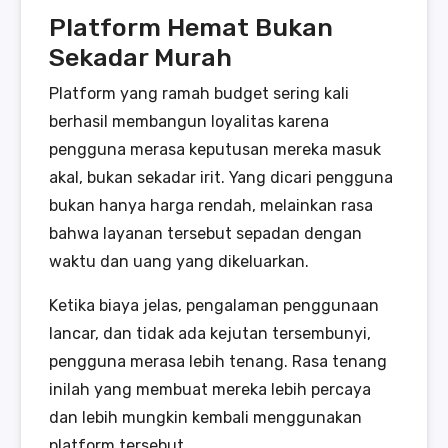
Platform Hemat Bukan
Sekadar Murah
Platform yang ramah budget sering kali
berhasil membangun loyalitas karena
pengguna merasa keputusan mereka masuk
akal, bukan sekadar irit. Yang dicari pengguna
bukan hanya harga rendah, melainkan rasa
bahwa layanan tersebut sepadan dengan
waktu dan uang yang dikeluarkan.
Ketika biaya jelas, pengalaman penggunaan
lancar, dan tidak ada kejutan tersembunyi,
pengguna merasa lebih tenang. Rasa tenang
inilah yang membuat mereka lebih percaya
dan lebih mungkin kembali menggunakan
platform tersebut.