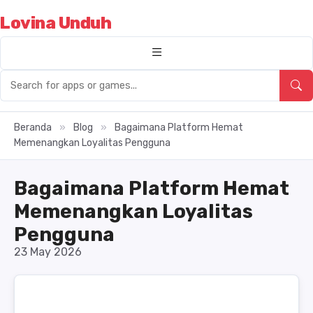
Lovina Unduh
Beranda
»
Blog
»
Bagaimana Platform Hemat
Memenangkan Loyalitas Pengguna
Bagaimana Platform Hemat
Memenangkan Loyalitas
Pengguna
23 May 2026