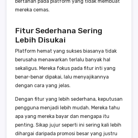
bertahan pada platform yang tidak membuat
mereka cemas.
Fitur Sederhana Sering
Lebih Disukai
Platform hemat yang sukses biasanya tidak
berusaha menawarkan terlalu banyak hal
sekaligus. Mereka fokus pada fitur inti yang
benar-benar dipakai, lalu menyajikannya
dengan cara yang jelas.
Dengan fitur yang lebih sederhana, keputusan
pengguna menjadi lebih mudah. Mereka tahu
apa yang mereka bayar dan mengapa itu
penting. Sikap jujur seperti ini sering kali lebih
dihargai daripada promosi besar yang justru