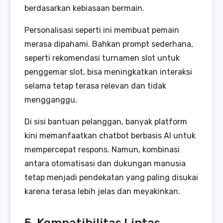
berdasarkan kebiasaan bermain.
Personalisasi seperti ini membuat pemain
merasa dipahami. Bahkan prompt sederhana,
seperti rekomendasi turnamen slot untuk
penggemar slot, bisa meningkatkan interaksi
selama tetap terasa relevan dan tidak
mengganggu.
Di sisi bantuan pelanggan, banyak platform
kini memanfaatkan chatbot berbasis AI untuk
mempercepat respons. Namun, kombinasi
antara otomatisasi dan dukungan manusia
tetap menjadi pendekatan yang paling disukai
karena terasa lebih jelas dan meyakinkan.
5. Kompatibilitas Lintas