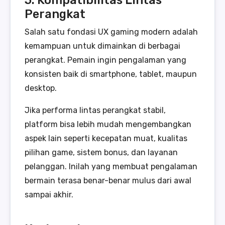
Perangkat
Salah satu fondasi UX gaming modern adalah
kemampuan untuk dimainkan di berbagai
perangkat. Pemain ingin pengalaman yang
konsisten baik di smartphone, tablet, maupun
desktop.
Jika performa lintas perangkat stabil,
platform bisa lebih mudah mengembangkan
aspek lain seperti kecepatan muat, kualitas
pilihan game, sistem bonus, dan layanan
pelanggan. Inilah yang membuat pengalaman
bermain terasa benar-benar mulus dari awal
sampai akhir.