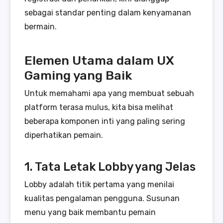
sebagai standar penting dalam kenyamanan
bermain.
Elemen Utama dalam UX
Gaming yang Baik
Untuk memahami apa yang membuat sebuah
platform terasa mulus, kita bisa melihat
beberapa komponen inti yang paling sering
diperhatikan pemain.
1. Tata Letak Lobby yang Jelas
Lobby adalah titik pertama yang menilai
kualitas pengalaman pengguna. Susunan
menu yang baik membantu pemain