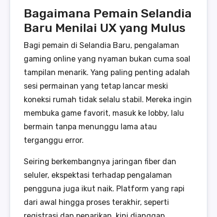
Bagaimana Pemain Selandia
Baru Menilai UX yang Mulus
Bagi pemain di Selandia Baru, pengalaman
gaming online yang nyaman bukan cuma soal
tampilan menarik. Yang paling penting adalah
sesi permainan yang tetap lancar meski
koneksi rumah tidak selalu stabil. Mereka ingin
membuka game favorit, masuk ke lobby, lalu
bermain tanpa menunggu lama atau
terganggu error.
Seiring berkembangnya jaringan fiber dan
seluler, ekspektasi terhadap pengalaman
pengguna juga ikut naik. Platform yang rapi
dari awal hingga proses terakhir, seperti
registrasi dan penarikan, kini dianggap