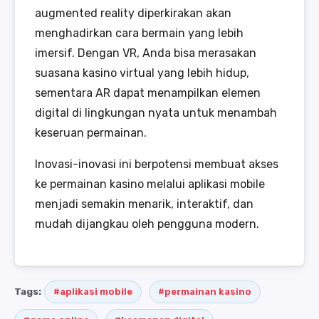
augmented reality diperkirakan akan
menghadirkan cara bermain yang lebih
imersif. Dengan VR, Anda bisa merasakan
suasana kasino virtual yang lebih hidup,
sementara AR dapat menampilkan elemen
digital di lingkungan nyata untuk menambah
keseruan permainan.
Inovasi-inovasi ini berpotensi membuat akses
ke permainan kasino melalui aplikasi mobile
menjadi semakin menarik, interaktif, dan
mudah dijangkau oleh pengguna modern.
Tags:
#aplikasi mobile
#permainan kasino