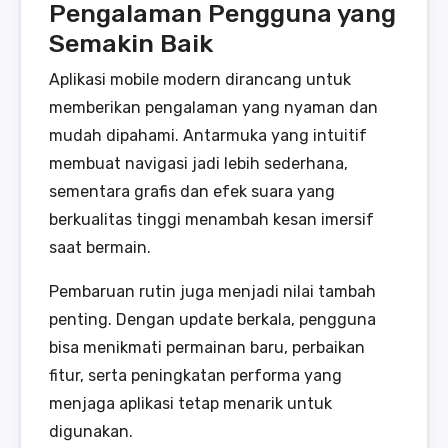
Pengalaman Pengguna yang
Semakin Baik
Aplikasi mobile modern dirancang untuk
memberikan pengalaman yang nyaman dan
mudah dipahami. Antarmuka yang intuitif
membuat navigasi jadi lebih sederhana,
sementara grafis dan efek suara yang
berkualitas tinggi menambah kesan imersif
saat bermain.
Pembaruan rutin juga menjadi nilai tambah
penting. Dengan update berkala, pengguna
bisa menikmati permainan baru, perbaikan
fitur, serta peningkatan performa yang
menjaga aplikasi tetap menarik untuk
digunakan.