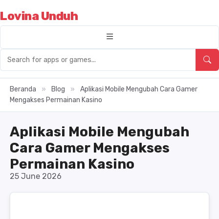
Lovina Unduh
Beranda
»
Blog
»
Aplikasi Mobile Mengubah Cara Gamer
Mengakses Permainan Kasino
Aplikasi Mobile Mengubah
Cara Gamer Mengakses
Permainan Kasino
25 June 2026