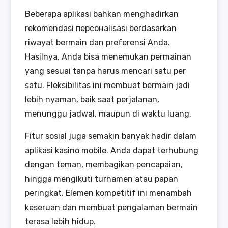
Beberapa aplikasi bahkan menghadirkan
rekomendasi персонalisasi berdasarkan
riwayat bermain dan preferensi Anda.
Hasilnya, Anda bisa menemukan permainan
yang sesuai tanpa harus mencari satu per
satu. Fleksibilitas ini membuat bermain jadi
lebih nyaman, baik saat perjalanan,
menunggu jadwal, maupun di waktu luang.
Fitur sosial juga semakin banyak hadir dalam
aplikasi kasino mobile. Anda dapat terhubung
dengan teman, membagikan pencapaian,
hingga mengikuti turnamen atau papan
peringkat. Elemen kompetitif ini menambah
keseruan dan membuat pengalaman bermain
terasa lebih hidup.