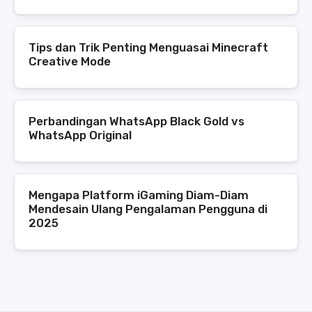
Tips dan Trik Penting Menguasai Minecraft
Creative Mode
Perbandingan WhatsApp Black Gold vs
WhatsApp Original
Mengapa Platform iGaming Diam-Diam
Mendesain Ulang Pengalaman Pengguna di
2025