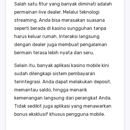
Salah satu fitur yang banyak diminati adalah
permainan live dealer. Melalui teknologi
streaming, Anda bisa merasakan suasana
seperti berada di kasino sungguhan tanpa
harus keluar rumah. Interaksi langsung
dengan dealer juga membuat pengalaman
bermain terasa lebih nyata dan seru.
Selain itu, banyak aplikasi kasino mobile kini
sudah dilengkapi sistem pembayaran
terintegrasi. Anda dapat melakukan deposit,
memantau saldo, hingga menarik
kemenangan langsung dari perangkat Anda.
Tidak sedikit juga aplikasi yang menawarkan
bonus eksklusif khusus pengguna mobile.