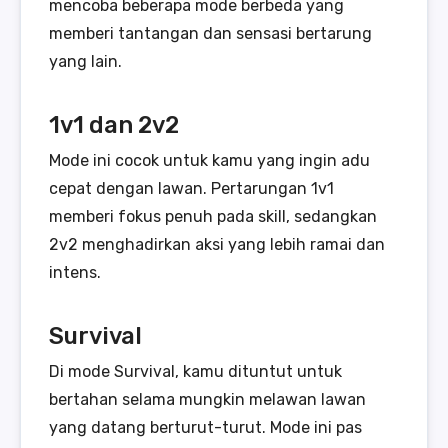
mencoba beberapa mode berbeda yang
memberi tantangan dan sensasi bertarung
yang lain.
1v1 dan 2v2
Mode ini cocok untuk kamu yang ingin adu
cepat dengan lawan. Pertarungan 1v1
memberi fokus penuh pada skill, sedangkan
2v2 menghadirkan aksi yang lebih ramai dan
intens.
Survival
Di mode Survival, kamu dituntut untuk
bertahan selama mungkin melawan lawan
yang datang berturut-turut. Mode ini pas