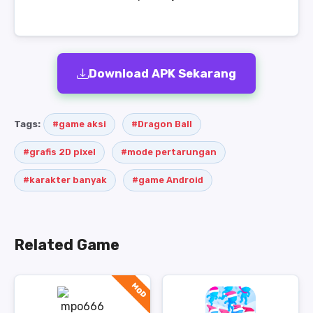
Download APK Sekarang
Tags:
#game aksi
#Dragon Ball
#grafis 2D pixel
#mode pertarungan
#karakter banyak
#game Android
Related Game
MOD