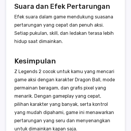
Suara dan Efek Pertarungan
Efek suara dalam game mendukung suasana
pertarungan yang cepat dan penuh aksi.
Setiap pukulan, skill, dan ledakan terasa lebih
hidup saat dimainkan.
Kesimpulan
Z Legends 2 cocok untuk kamu yang mencari
game aksi dengan karakter Dragon Ball, mode
permainan beragam, dan grafis pixel yang
menarik. Dengan gameplay yang cepat,
pilihan karakter yang banyak, serta kontrol
yang mudah dipahami, game ini menawarkan
pertarungan yang seru dan menyenangkan
untuk dimainkan kapan saja.