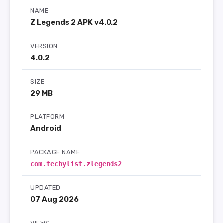
NAME
Z Legends 2 APK v4.0.2
VERSION
4.0.2
SIZE
29 MB
PLATFORM
Android
PACKAGE NAME
com.techylist.zlegends2
UPDATED
07 Aug 2026
VIEWS