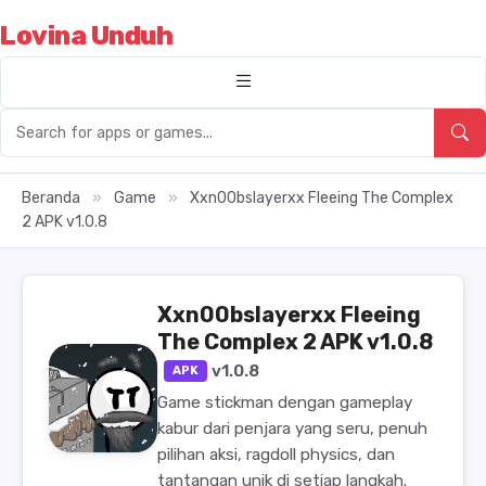
Lovina Unduh
Beranda
»
Game
»
Xxn00bslayerxx Fleeing The Complex
2 APK v1.0.8
Xxn00bslayerxx Fleeing
The Complex 2 APK v1.0.8
v1.0.8
APK
Game stickman dengan gameplay
kabur dari penjara yang seru, penuh
pilihan aksi, ragdoll physics, dan
tantangan unik di setiap langkah.