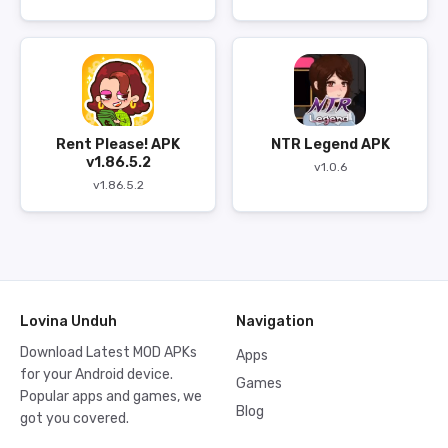
Rent Please! APK
NTR Legend APK
v1.86.5.2
v1.0.6
v1.86.5.2
Lovina Unduh
Navigation
Download Latest MOD APKs
Apps
for your Android device.
Games
Popular apps and games, we
Blog
got you covered.