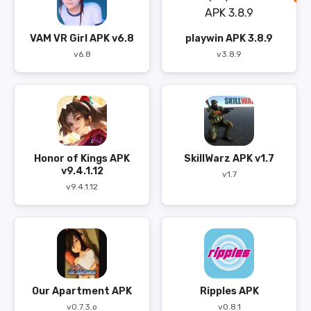
VAM VR Girl APK v6.8
playwin APK 3.8.9
v6.8
v3.8.9
Honor of Kings APK
SkillWarz APK v1.7
v9.4.1.12
v1.7
v9.4.1.12
Our Apartment APK
Ripples APK
v0.7.3.o
v0.8.1