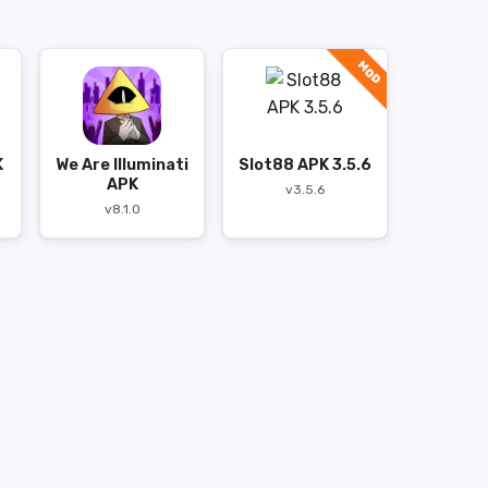
MOD
K
We Are Illuminati
Slot88 APK 3.5.6
APK
v3.5.6
v8.1.0