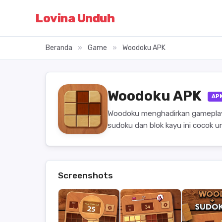
Lovina Unduh
Beranda
»
Game
»
Woodoku APK
Woodoku APK
AP
Woodoku menghadirkan gameplay
sudoku dan blok kayu ini cocok u
Screenshots