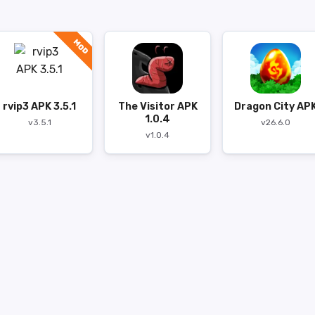
MOD
rvip3 APK 3.5.1
The Visitor APK
Dragon City AP
1.0.4
v3.5.1
v26.6.0
v1.0.4