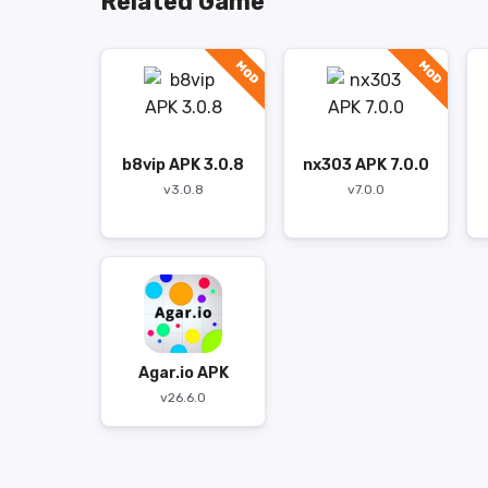
Related Game
MOD
MOD
b8vip APK 3.0.8
nx303 APK 7.0.0
v3.0.8
v7.0.0
Agar.io APK
v26.6.0