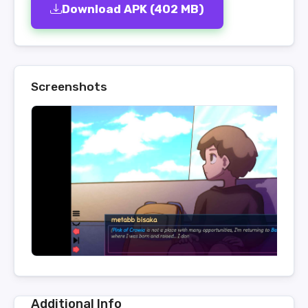
Download APK (402 MB)
Screenshots
Additional Info