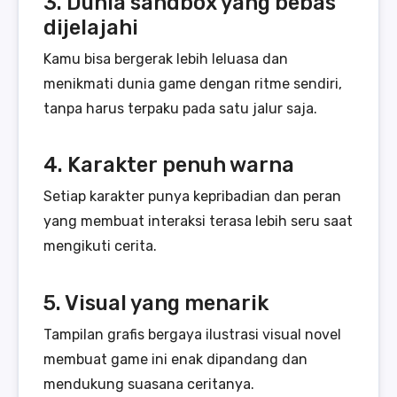
3. Dunia sandbox yang bebas
dijelajahi
Kamu bisa bergerak lebih leluasa dan
menikmati dunia game dengan ritme sendiri,
tanpa harus terpaku pada satu jalur saja.
4. Karakter penuh warna
Setiap karakter punya kepribadian dan peran
yang membuat interaksi terasa lebih seru saat
mengikuti cerita.
5. Visual yang menarik
Tampilan grafis bergaya ilustrasi visual novel
membuat game ini enak dipandang dan
mendukung suasana ceritanya.