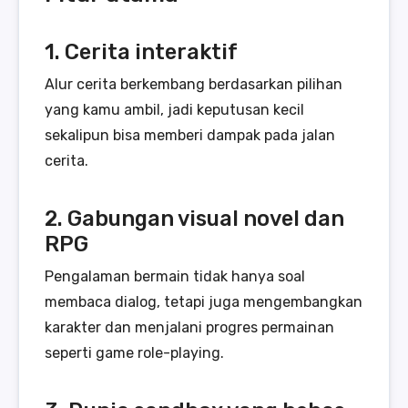
1. Cerita interaktif
Alur cerita berkembang berdasarkan pilihan
yang kamu ambil, jadi keputusan kecil
sekalipun bisa memberi dampak pada jalan
cerita.
2. Gabungan visual novel dan
RPG
Pengalaman bermain tidak hanya soal
membaca dialog, tetapi juga mengembangkan
karakter dan menjalani progres permainan
seperti game role-playing.