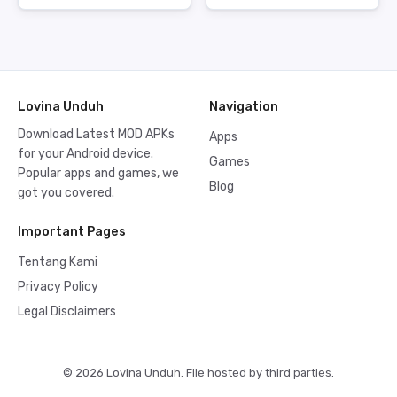
Lovina Unduh
Navigation
Download Latest MOD APKs
Apps
for your Android device.
Games
Popular apps and games, we
Blog
got you covered.
Important Pages
Tentang Kami
Privacy Policy
Legal Disclaimers
© 2026 Lovina Unduh. File hosted by third parties.