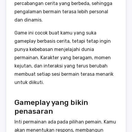
percabangan cerita yang berbeda, sehingga
pengalaman bermain terasa lebih personal
dan dinamis.
Game ini cocok buat kamu yang suka
gameplay berbasis cerita, tetapi tetap ingin
punya kebebasan menjelajahi dunia
permainan. Karakter yang beragam, momen
kejutan, dan interaksi yang terus berubah
membuat setiap sesi bermain terasa menarik
untuk diikuti.
Gameplay yang bikin
penasaran
Inti permainan ada pada pilihan pemain. Kamu
akan menentukan respons, membangun