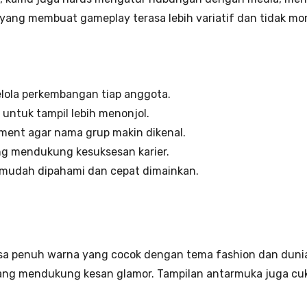
h yang membuat gameplay terasa lebih variatif dan tidak mo
ola perkembangan tiap anggota.
 untuk tampil lebih menonjol.
ment agar nama grup makin dikenal.
ng mendukung kesuksesan karier.
 mudah dipahami dan cepat dimainkan.
uansa penuh warna yang cocok dengan tema fashion dan duni
yang mendukung kesan glamor. Tampilan antarmuka juga c