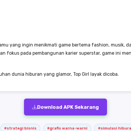
 kamu yang ingin menikmati game bertema fashion, musik, d
 dan fokus pada pembangunan karier superstar, game ini 
an dunia hiburan yang glamor, Top Girl layak dicoba.
Download APK Sekarang
#strategi bisnis
#grafis warna-warni
#simulasi hibur