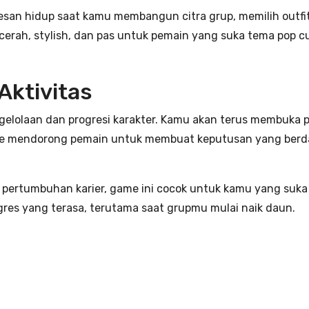
esan hidup saat kamu membangun citra grup, memilih outfit
 cerah, stylish, dan pas untuk pemain yang suka tema pop cu
Aktivitas
ngelolaan dan progresi karakter. Kamu akan terus membuka 
me mendorong pemain untuk membuat keputusan yang berdam
ertumbuhan karier, game ini cocok untuk kamu yang suka 
ogres yang terasa, terutama saat grupmu mulai naik daun.