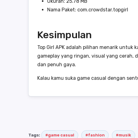
Ukuran: 25.78 MB
Nama Paket: com.crowdstar.topgirl
Kesimpulan
Top Girl APK adalah pilihan menarik untuk
gameplay yang ringan, visual yang cerah,
dan penuh gaya.
Kalau kamu suka game casual dengan sentuh
Tags:
#game casual
#fashion
#musik