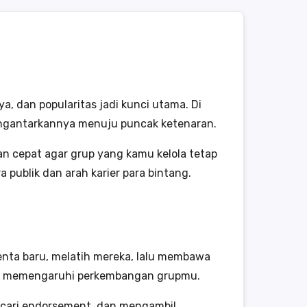
, dan popularitas jadi kunci utama. Di
mengantarkannya menuju puncak ketenaran.
 cepat agar grup yang kamu kelola tetap
 publik dan arah karier para bintang.
lenta baru, melatih mereka, lalu membawa
nya memengaruhi perkembangan grupmu.
cari endorsement, dan mengambil