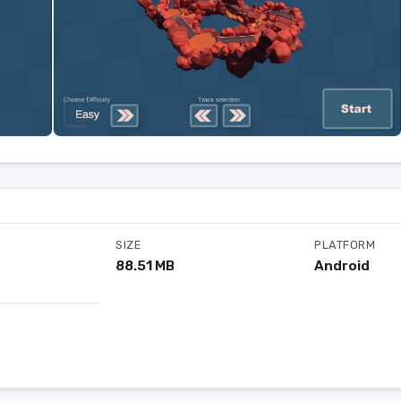
SIZE
PLATFORM
88.51 MB
Android