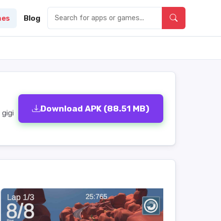
es
Blog
Download APK (88.51 MB)
gigi