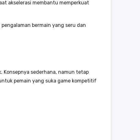
l saat akselerasi membantu memperkuat
g pengalaman bermain yang seru dan
rik. Konsepnya sederhana, namun tetap
untuk pemain yang suka game kompetitif