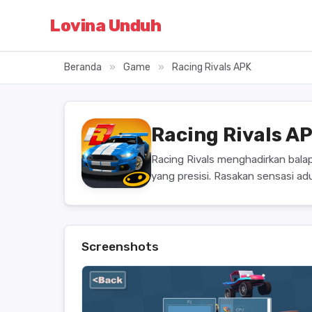
Lovina Unduh
Beranda
»
Game
»
Racing Rivals APK
Racing Rivals A
Racing Rivals menghadirkan balap
yang presisi. Rasakan sensasi a
Screenshots