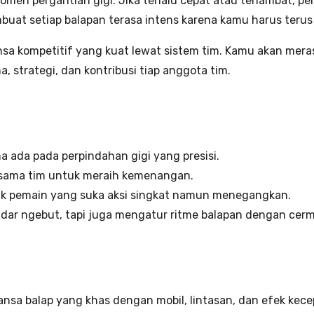
momen pergantian gigi. Jika terlalu cepat atau terlambat, p
uat setiap balapan terasa intens karena kamu harus terus
ansa kompetitif yang kuat lewat sistem tim. Kamu akan mera
a, strategi, dan kontribusi tiap anggota tim.
 ada pada perpindahan gigi yang presisi.
sama tim untuk meraih kemenangan.
k pemain yang suka aksi singkat namun menegangkan.
dar ngebut, tapi juga mengatur ritme balapan dengan cerm
uansa balap yang khas dengan mobil, lintasan, dan efek k