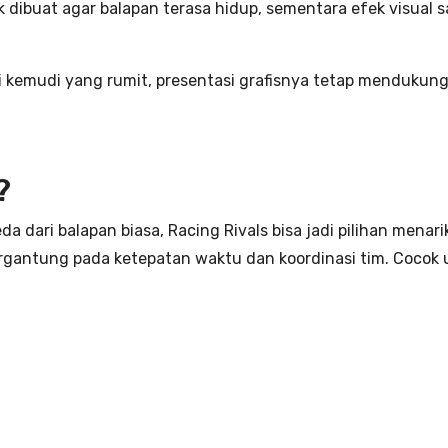
ek dibuat agar balapan terasa hidup, sementara efek visua
 kemudi yang rumit, presentasi grafisnya tetap mendukun
?
a dari balapan biasa, Racing Rivals bisa jadi pilihan mena
antung pada ketepatan waktu dan koordinasi tim. Cocok 