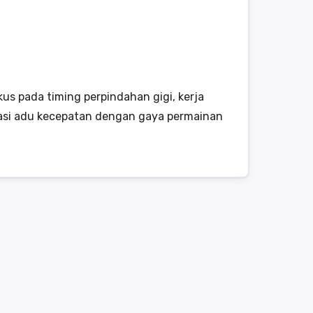
s pada timing perpindahan gigi, kerja
sasi adu kecepatan dengan gaya permainan