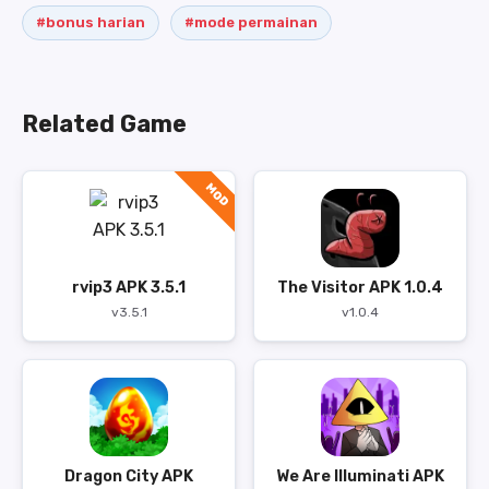
#bonus harian
#mode permainan
Related Game
MOD
rvip3 APK 3.5.1
The Visitor APK 1.0.4
v3.5.1
v1.0.4
Dragon City APK
We Are Illuminati APK