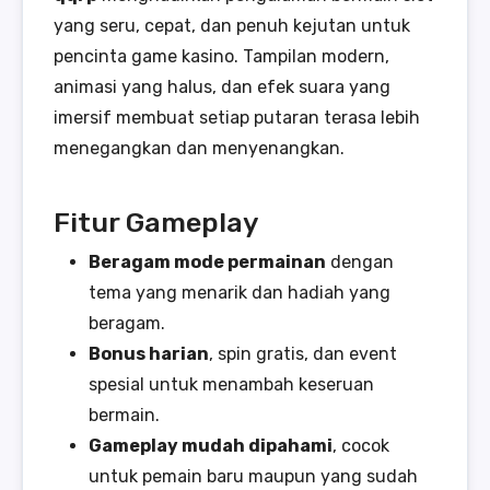
yang seru, cepat, dan penuh kejutan untuk
pencinta game kasino. Tampilan modern,
animasi yang halus, dan efek suara yang
imersif membuat setiap putaran terasa lebih
menegangkan dan menyenangkan.
Fitur Gameplay
Beragam mode permainan
dengan
tema yang menarik dan hadiah yang
beragam.
Bonus harian
, spin gratis, dan event
spesial untuk menambah keseruan
bermain.
Gameplay mudah dipahami
, cocok
untuk pemain baru maupun yang sudah