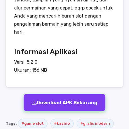
alur permainan yang cepat, qqrp cocok untuk
Anda yang mencari hiburan slot dengan
pengalaman bermain yang lebih seru setiap
hari.
Informasi Aplikasi
Versi: 5.2.0
Ukuran: 156 MB
Download APK Sekarang
Tags:
#game slot
#kasino
#grafis modern