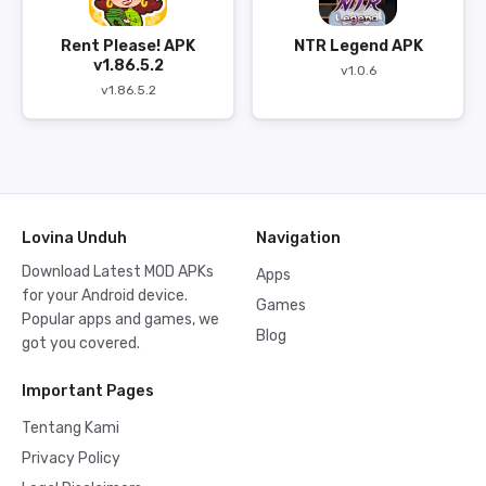
Rent Please! APK
NTR Legend APK
v1.86.5.2
v1.0.6
v1.86.5.2
Lovina Unduh
Navigation
Download Latest MOD APKs
Apps
for your Android device.
Games
Popular apps and games, we
Blog
got you covered.
Important Pages
Tentang Kami
Privacy Policy