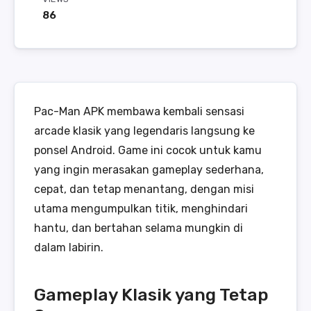
86
Pac-Man APK membawa kembali sensasi
arcade klasik yang legendaris langsung ke
ponsel Android. Game ini cocok untuk kamu
yang ingin merasakan gameplay sederhana,
cepat, dan tetap menantang, dengan misi
utama mengumpulkan titik, menghindari
hantu, dan bertahan selama mungkin di
dalam labirin.
Gameplay Klasik yang Tetap