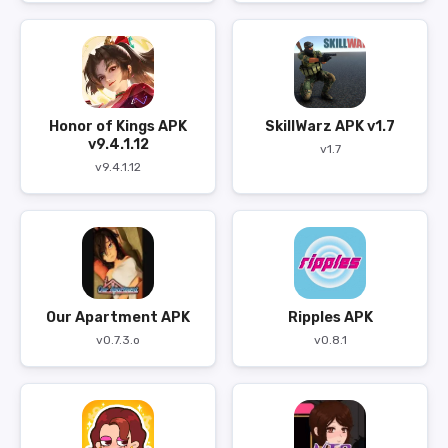
Honor of Kings APK
SkillWarz APK v1.7
v9.4.1.12
v1.7
v9.4.1.12
Our Apartment APK
Ripples APK
v0.7.3.o
v0.8.1