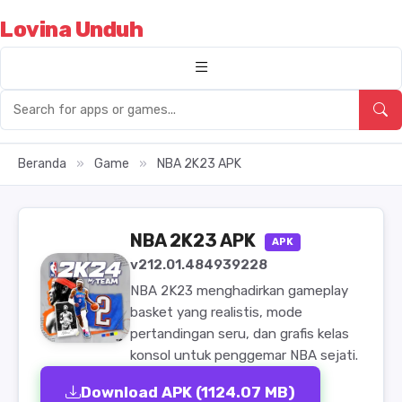
Lovina Unduh
Beranda
»
Game
»
NBA 2K23 APK
NBA 2K23 APK
APK
v212.01.484939228
NBA 2K23 menghadirkan gameplay
basket yang realistis, mode
pertandingan seru, dan grafis kelas
konsol untuk penggemar NBA sejati.
Download APK (1124.07 MB)