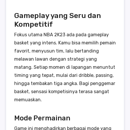
Gameplay yang Seru dan
Kompetitif
Fokus utama NBA 2K23 ada pada gameplay
basket yang intens. Kamu bisa memilih pemain
favorit, menyusun tim, lalu bertanding
melawan lawan dengan strategi yang
matang. Setiap momen di lapangan menuntut
timing yang tepat, mulai dari dribble, passing,
hingga tembakan tiga angka. Bagi penggemar
basket, sensasi kompetisinya terasa sangat
memuaskan.
Mode Permainan
Game ini menghadirkan berbagai mode yang