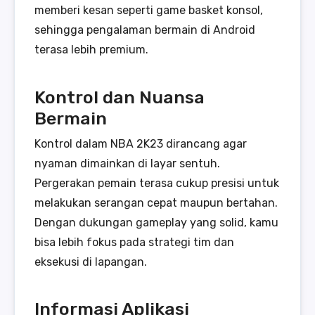
memberi kesan seperti game basket konsol,
sehingga pengalaman bermain di Android
terasa lebih premium.
Kontrol dan Nuansa
Bermain
Kontrol dalam NBA 2K23 dirancang agar
nyaman dimainkan di layar sentuh.
Pergerakan pemain terasa cukup presisi untuk
melakukan serangan cepat maupun bertahan.
Dengan dukungan gameplay yang solid, kamu
bisa lebih fokus pada strategi tim dan
eksekusi di lapangan.
Informasi Aplikasi