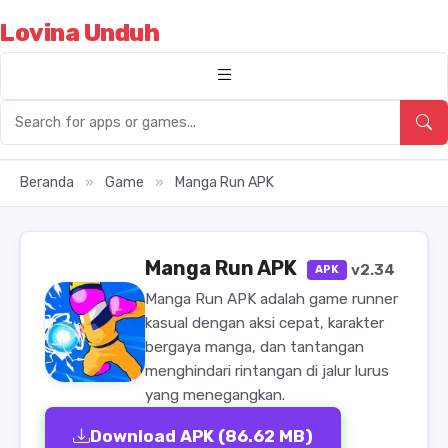
Lovina Unduh
Beranda
»
Game
»
Manga Run APK
Manga Run APK
v2.34
APK
Manga Run APK adalah game runner
kasual dengan aksi cepat, karakter
bergaya manga, dan tantangan
menghindari rintangan di jalur lurus
yang menegangkan.
Download APK (86.62 MB)