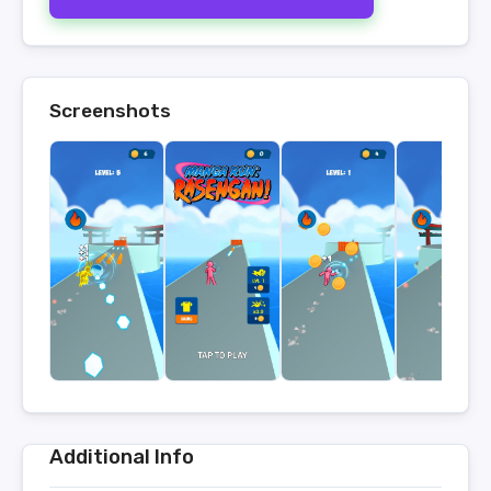
Screenshots
Additional Info