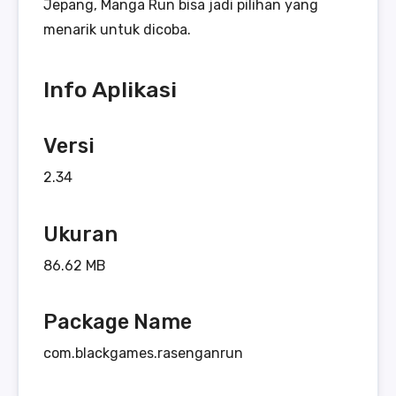
Jepang, Manga Run bisa jadi pilihan yang
menarik untuk dicoba.
Info Aplikasi
Versi
2.34
Ukuran
86.62 MB
Package Name
com.blackgames.rasenganrun