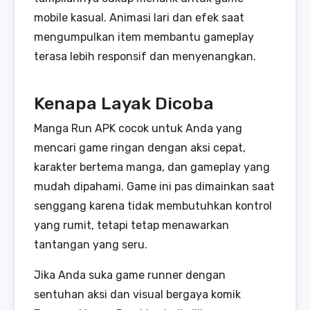
mobile kasual. Animasi lari dan efek saat
mengumpulkan item membantu gameplay
terasa lebih responsif dan menyenangkan.
Kenapa Layak Dicoba
Manga Run APK cocok untuk Anda yang
mencari game ringan dengan aksi cepat,
karakter bertema manga, dan gameplay yang
mudah dipahami. Game ini pas dimainkan saat
senggang karena tidak membutuhkan kontrol
yang rumit, tetapi tetap menawarkan
tantangan yang seru.
Jika Anda suka game runner dengan
sentuhan aksi dan visual bergaya komik