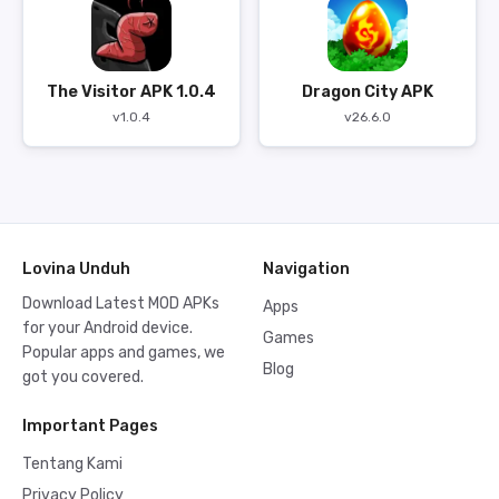
The Visitor APK 1.0.4
Dragon City APK
v1.0.4
v26.6.0
Lovina Unduh
Navigation
Download Latest MOD APKs
Apps
for your Android device.
Games
Popular apps and games, we
Blog
got you covered.
Important Pages
Tentang Kami
Privacy Policy