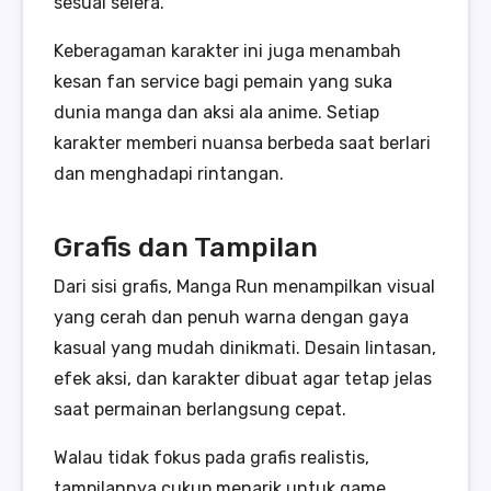
sesuai selera.
Keberagaman karakter ini juga menambah
kesan fan service bagi pemain yang suka
dunia manga dan aksi ala anime. Setiap
karakter memberi nuansa berbeda saat berlari
dan menghadapi rintangan.
Grafis dan Tampilan
Dari sisi grafis, Manga Run menampilkan visual
yang cerah dan penuh warna dengan gaya
kasual yang mudah dinikmati. Desain lintasan,
efek aksi, dan karakter dibuat agar tetap jelas
saat permainan berlangsung cepat.
Walau tidak fokus pada grafis realistis,
tampilannya cukup menarik untuk game