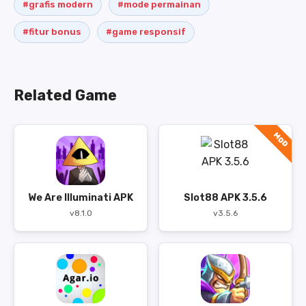
#grafis modern
#mode permainan
#fitur bonus
#game responsif
Related Game
MOD
We Are Illuminati APK
Slot88 APK 3.5.6
v8.1.0
v3.5.6