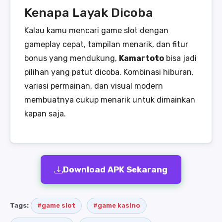
Kenapa Layak Dicoba
Kalau kamu mencari game slot dengan
gameplay cepat, tampilan menarik, dan fitur
bonus yang mendukung,
Kamartoto
bisa jadi
pilihan yang patut dicoba. Kombinasi hiburan,
variasi permainan, dan visual modern
membuatnya cukup menarik untuk dimainkan
kapan saja.
Download APK Sekarang
Tags:
#game slot
#game kasino