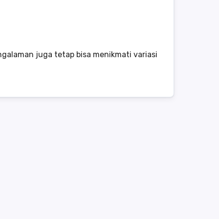
galaman juga tetap bisa menikmati variasi