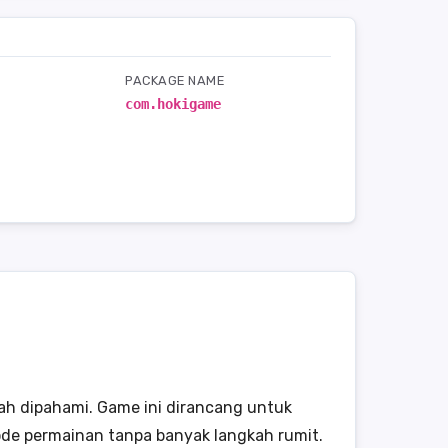
PACKAGE NAME
com.hokigame
ah dipahami. Game ini dirancang untuk
de permainan tanpa banyak langkah rumit.