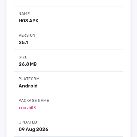
NAME
H03 APK
VERSION
25.1
SIZE
26.8 MB
PLATFORM
Android
PACKAGE NAME
com.h03
UPDATED
09 Aug 2026