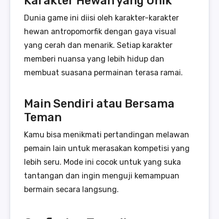
Karakter Hewan yang Unik
Dunia game ini diisi oleh karakter-karakter
hewan antropomorfik dengan gaya visual
yang cerah dan menarik. Setiap karakter
memberi nuansa yang lebih hidup dan
membuat suasana permainan terasa ramai.
Main Sendiri atau Bersama
Teman
Kamu bisa menikmati pertandingan melawan
pemain lain untuk merasakan kompetisi yang
lebih seru. Mode ini cocok untuk yang suka
tantangan dan ingin menguji kemampuan
bermain secara langsung.