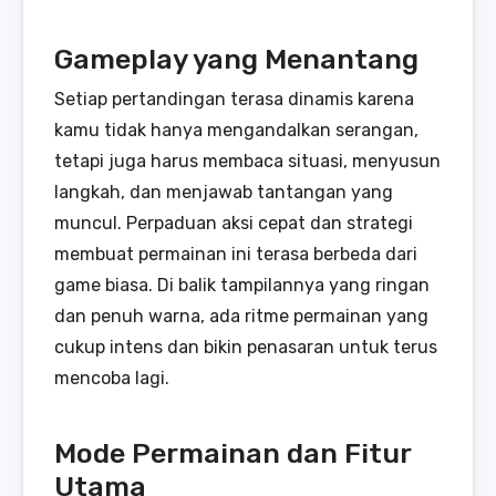
Gameplay yang Menantang
Setiap pertandingan terasa dinamis karena
kamu tidak hanya mengandalkan serangan,
tetapi juga harus membaca situasi, menyusun
langkah, dan menjawab tantangan yang
muncul. Perpaduan aksi cepat dan strategi
membuat permainan ini terasa berbeda dari
game biasa. Di balik tampilannya yang ringan
dan penuh warna, ada ritme permainan yang
cukup intens dan bikin penasaran untuk terus
mencoba lagi.
Mode Permainan dan Fitur
Utama