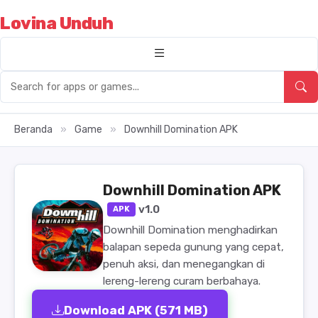
Lovina Unduh
Beranda
»
Game
»
Downhill Domination APK
Downhill Domination APK
v1.0
APK
Downhill Domination menghadirkan
balapan sepeda gunung yang cepat,
penuh aksi, dan menegangkan di
lereng-lereng curam berbahaya.
Download APK (571 MB)