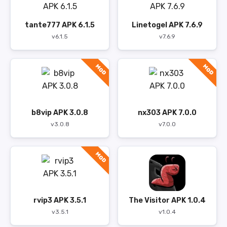
tante777 APK 6.1.5
Linetogel APK 7.6.9
v6.1.5
v7.6.9
MOD
MOD
b8vip APK 3.0.8
nx303 APK 7.0.0
v3.0.8
v7.0.0
MOD
rvip3 APK 3.5.1
The Visitor APK 1.0.4
v3.5.1
v1.0.4