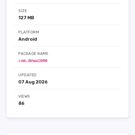
SIZE
127 MB
PLATFORM
Android
PACKAGE NAME
com.dewa1000
UPDATED
07 Aug 2026
VIEWS
86