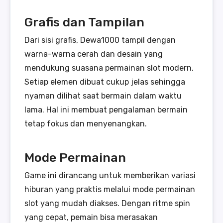
Grafis dan Tampilan
Dari sisi grafis, Dewa1000 tampil dengan
warna-warna cerah dan desain yang
mendukung suasana permainan slot modern.
Setiap elemen dibuat cukup jelas sehingga
nyaman dilihat saat bermain dalam waktu
lama. Hal ini membuat pengalaman bermain
tetap fokus dan menyenangkan.
Mode Permainan
Game ini dirancang untuk memberikan variasi
hiburan yang praktis melalui mode permainan
slot yang mudah diakses. Dengan ritme spin
yang cepat, pemain bisa merasakan