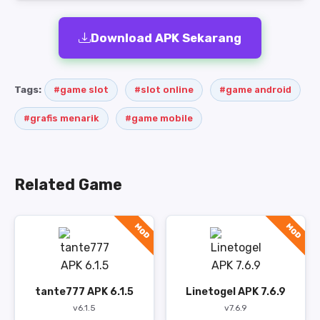
Download APK Sekarang
Tags:
#game slot
#slot online
#game android
#grafis menarik
#game mobile
Related Game
MOD
MOD
tante777 APK 6.1.5
Linetogel APK 7.6.9
v6.1.5
v7.6.9