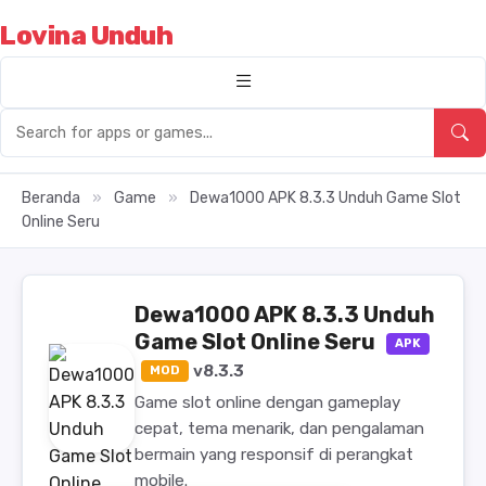
Lovina Unduh
Beranda
»
Game
»
Dewa1000 APK 8.3.3 Unduh Game Slot
Online Seru
Dewa1000 APK 8.3.3 Unduh
Game Slot Online Seru
APK
v8.3.3
MOD
Game slot online dengan gameplay
cepat, tema menarik, dan pengalaman
bermain yang responsif di perangkat
mobile.