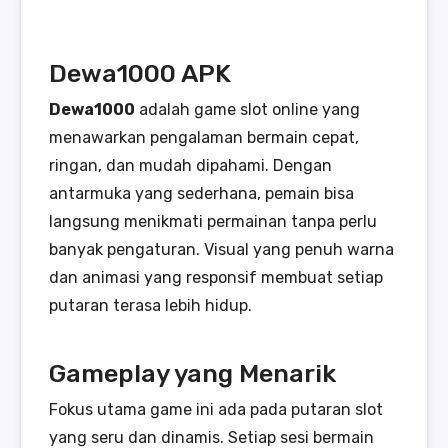
Dewa1000 APK
Dewa1000
adalah game slot online yang
menawarkan pengalaman bermain cepat,
ringan, dan mudah dipahami. Dengan
antarmuka yang sederhana, pemain bisa
langsung menikmati permainan tanpa perlu
banyak pengaturan. Visual yang penuh warna
dan animasi yang responsif membuat setiap
putaran terasa lebih hidup.
Gameplay yang Menarik
Fokus utama game ini ada pada putaran slot
yang seru dan dinamis. Setiap sesi bermain