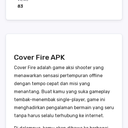
83
Cover Fire APK
Cover Fire adalah game aksi shooter yang
menawarkan sensasi pertempuran offline
dengan tempo cepat dan misi yang
menantang. Buat kamu yang suka gameplay
tembak-menembak single-player, game ini
menghadirkan pengalaman bermain yang seru
tanpa harus selalu terhubung ke internet.