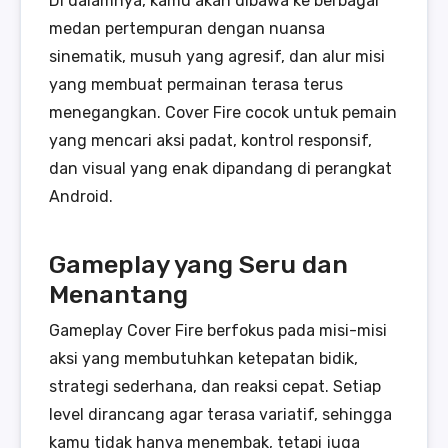
Di dalamnya, kamu akan dibawa ke berbagai
medan pertempuran dengan nuansa
sinematik, musuh yang agresif, dan alur misi
yang membuat permainan terasa terus
menegangkan. Cover Fire cocok untuk pemain
yang mencari aksi padat, kontrol responsif,
dan visual yang enak dipandang di perangkat
Android.
Gameplay yang Seru dan
Menantang
Gameplay Cover Fire berfokus pada misi-misi
aksi yang membutuhkan ketepatan bidik,
strategi sederhana, dan reaksi cepat. Setiap
level dirancang agar terasa variatif, sehingga
kamu tidak hanya menembak, tetapi juga