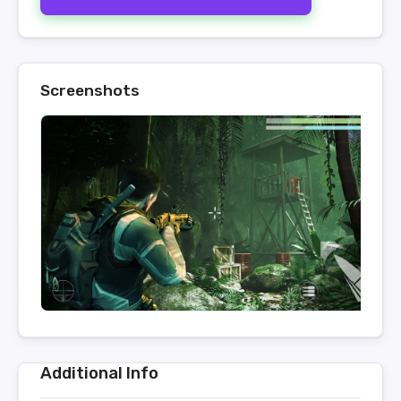
Screenshots
Additional Info