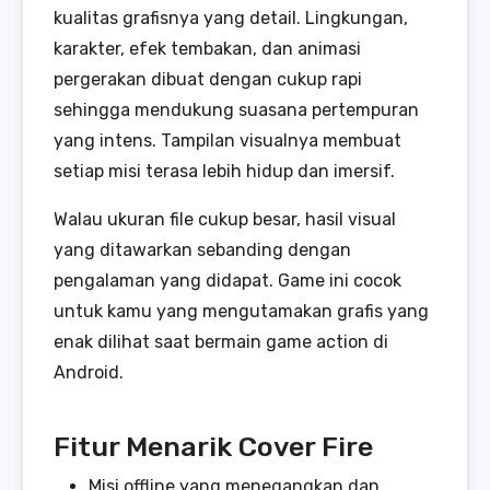
kualitas grafisnya yang detail. Lingkungan,
karakter, efek tembakan, dan animasi
pergerakan dibuat dengan cukup rapi
sehingga mendukung suasana pertempuran
yang intens. Tampilan visualnya membuat
setiap misi terasa lebih hidup dan imersif.
Walau ukuran file cukup besar, hasil visual
yang ditawarkan sebanding dengan
pengalaman yang didapat. Game ini cocok
untuk kamu yang mengutamakan grafis yang
enak dilihat saat bermain game action di
Android.
Fitur Menarik Cover Fire
Misi offline yang menegangkan dan