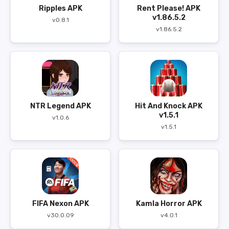
Ripples APK
Rent Please! APK
v1.86.5.2
v0.8.1
v1.86.5.2
NTR Legend APK
Hit And Knock APK
v1.5.1
v1.0.6
v1.5.1
FIFA Nexon APK
Kamla Horror APK
v30.0.09
v4.0.1