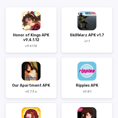
Honor of Kings APK
SkillWarz APK v1.7
v9.4.1.12
v1.7
v9.4.1.12
Our Apartment APK
Ripples APK
v0.7.3.o
v0.8.1