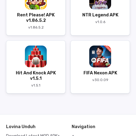
Rent Please! APK
NTR Legend APK
v1.86.5.2
v1.0.6
v1.86.5.2
Hit And Knock APK
FIFA Nexon APK
v1.5.1
v30.0.09
v1.5.1
Lovina Unduh
Navigation