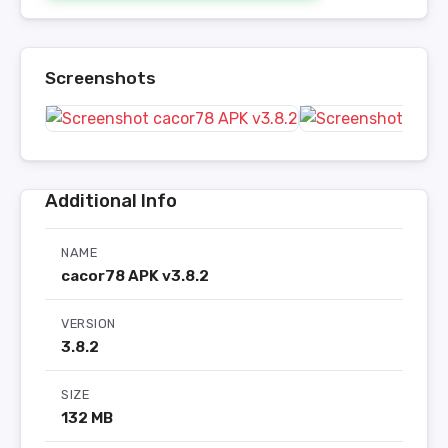
Screenshots
Additional Info
NAME
cacor78 APK v3.8.2
VERSION
3.8.2
SIZE
132 MB