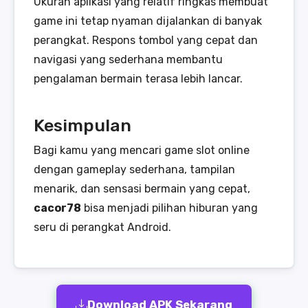
Ukuran aplikasi yang relatif ringkas membuat
game ini tetap nyaman dijalankan di banyak
perangkat. Respons tombol yang cepat dan
navigasi yang sederhana membantu
pengalaman bermain terasa lebih lancar.
Kesimpulan
Bagi kamu yang mencari game slot online
dengan gameplay sederhana, tampilan
menarik, dan sensasi bermain yang cepat,
cacor78
bisa menjadi pilihan hiburan yang
seru di perangkat Android.
Download APK Sekarang