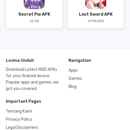
Secret Pie APK
Lost Sword APK
v2.40
v1.116.205
Lovina Unduh
Navigation
Download Latest MOD APKs
Apps
for your Android device.
Games
Popular apps and games, we
Blog
got you covered.
Important Pages
Tentang Kami
Privacy Policy
Legal Disclaimers