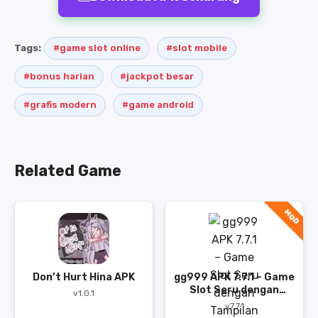
Tags:
#game slot online
#slot mobile
#bonus harian
#jackpot besar
#grafis modern
#game android
Related Game
MOD
Don’t Hurt Hina APK
gg999 APK 7.7.1 – Game
Slot Seru dengan
v1.0.1
Tampilan Modern
v7.7.1