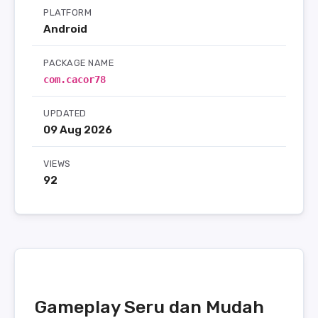
PLATFORM
Android
PACKAGE NAME
com.cacor78
UPDATED
09 Aug 2026
VIEWS
92
Gameplay Seru dan Mudah