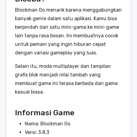
Blockman Go menarik karena menggabungkan
banyak genre dalam satu aplikasi. Kamu bisa
berpindah dari satu mini-game ke mini-game
lain tanpa rasa bosan. Ini membuatnya cocok
untuk pemain yang ingin hiburan cepat
dengan variasi gameplay yang luas.
Selain itu, mode multiplayer dan tampilan
grafis blok menjadi nilai tambah yang
membuat game ini terasa berbeda dari game
kasual biasa.
Informasi Game
Nama: Blockman Go
Versi: 3.8.3