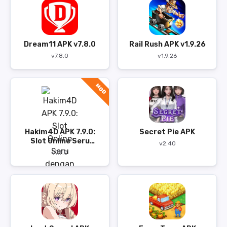
Dream11 APK v7.8.0
Rail Rush APK v1.9.26
v7.8.0
v1.9.26
MOD
Hakim4D APK 7.9.0:
Secret Pie APK
Slot Online Seru
v2.40
dengan Gameplay
v7.9.0
Cepat