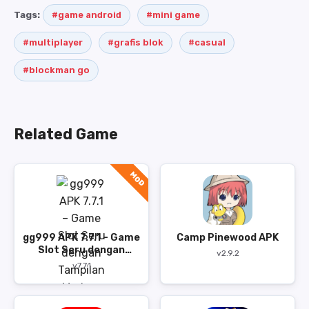
Tags:
#game android
#mini game
#multiplayer
#grafis blok
#casual
#blockman go
Related Game
MOD
gg999 APK 7.7.1 – Game
Camp Pinewood APK
Slot Seru dengan
v2.9.2
Tampilan Modern
v7.7.1