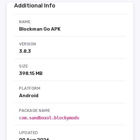
Additional Info
NAME
Blockman Go APK
VERSION
3.8.3
SIZE
398.15 MB
PLATFORM
Android
PACKAGE NAME
com.sandboxol.blockymods
UPDATED