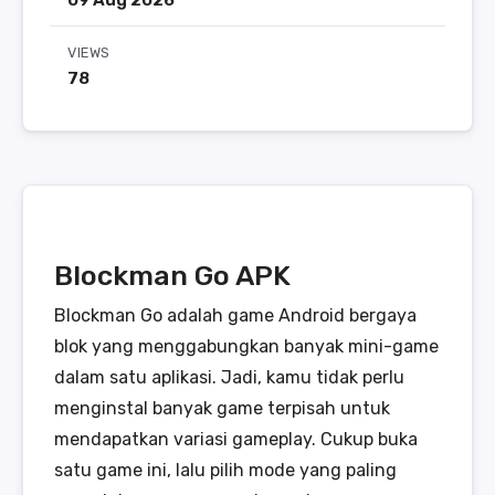
09 Aug 2026
VIEWS
78
Blockman Go APK
Blockman Go adalah game Android bergaya
blok yang menggabungkan banyak mini-game
dalam satu aplikasi. Jadi, kamu tidak perlu
menginstal banyak game terpisah untuk
mendapatkan variasi gameplay. Cukup buka
satu game ini, lalu pilih mode yang paling